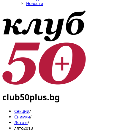
Новости
club50plus.bg
Секции
/
Снимки
/
Лято е
/
лято2013