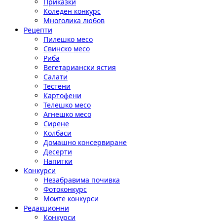
Приказки
Коледен конкурс
Многолика любов
Рецепти
Пилешко месо
Свинско месо
Риба
Вегетариански ястия
Салати
Тестени
Картофени
Телешко месо
Агнешко месо
Сирене
Колбаси
Домашно консервиране
Десерти
Напитки
Конкурси
Незабравима почивка
Фотоконкурс
Моите конкурси
Редакционни
Конкурси