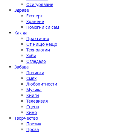
Осигуряване
Здраве
Експерт
Хранене
Помогни си сам
Как да
Практично
От нищо нещо
Технологии
Хоби
Огледало
Забава
Почивки
Смях
Любопитности
Музика
Книги
Телевизия
Сцена
Кино
Творчество
Поезия
Проза