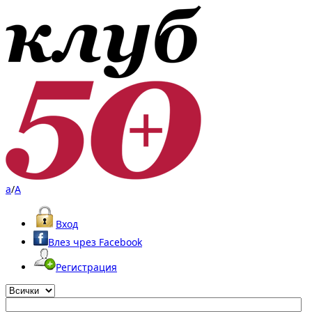
a
/
A
Вход
Влез чрез Facebook
Регистрация