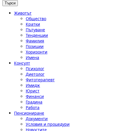
Животът
Общество
Кратки
Пътуване
Тенденции
Фамилия
Позиции
Хоризонти
Имена
Консулт
Психолог
Диетолог
Фитотерапевт
Имидж
Юрист
Финанси
Градина
Работа
Пенсиониране
Документи
Условия и процедури
Новостите