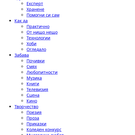
Експерт
Хранене
Помогни си сам
Как да
Практично
От нищо нещо
Технологии
Хоби
Огледало
Забава
Почивки
Смях
Любопитности
Музика
Книги
Телевизия
Сцена
Кино
Творчество
Поезия
Проза
Приказки
Коледен конкурс