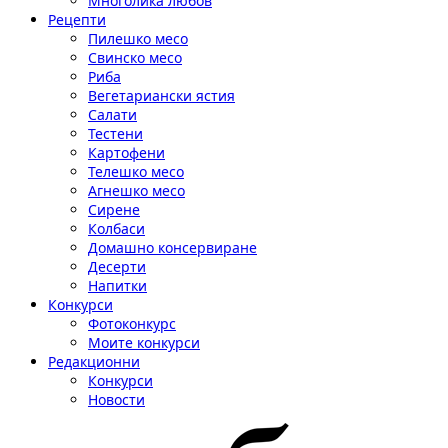
Многолика любов
Рецепти
Пилешко месо
Свинско месо
Риба
Вегетариански ястия
Салати
Тестени
Картофени
Телешко месо
Агнешко месо
Сирене
Колбаси
Домашно консервиране
Десерти
Напитки
Конкурси
Фотоконкурс
Моите конкурси
Редакционни
Конкурси
Новости