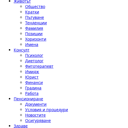
Животът
Общество
Кратки
Пътуване
Тенденции
Фамилия
Позиции
Хоризонти
Имена
Консулт
Психолог
Диетолог
Фитотерапевт
Имидж
Юрист
Финанси
Градина
Работа
Пенсиониране
Документи
Условия и процедури
Новостите
Осигуряване
Здраве