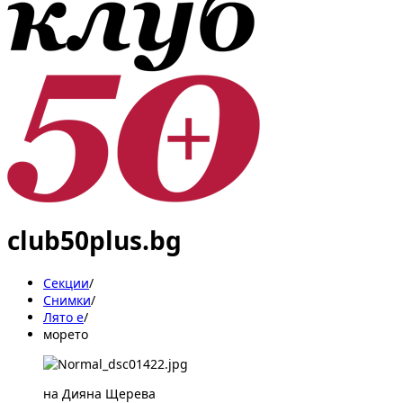
club50plus.bg
Секции
/
Снимки
/
Лято е
/
морето
на Дияна Щерева