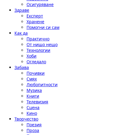
Осигуряване
Здраве
Експерт
Хранене
Помогни си сам
Как да
Практично
От нищо нещо
Технологии
Хоби
Огледало
Забава
Почивки
Смях
Любопитности
Музика
Книги
Телевизия
Сцена
Кино
Творчество
Поезия
Проза