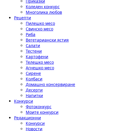
Приказки
Коледен конкурс
Многолика любов
Рецепти
Пилешко месо
Свинско месо
Риба
Вегетариански ястия
Салати
Тестени
Картофени
Телешко месо
Агнешко месо
Сирене
Колбаси
Домашно консервиране
Десерти
Напитки
Конкурси
Фотоконкурс
Моите конкурси
Редакционни
Конкурси
Новости