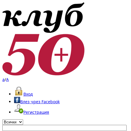
a
/
A
Вход
Влез чрез Facebook
Регистрация