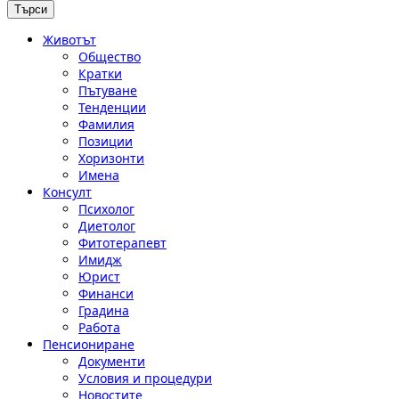
Животът
Общество
Кратки
Пътуване
Тенденции
Фамилия
Позиции
Хоризонти
Имена
Консулт
Психолог
Диетолог
Фитотерапевт
Имидж
Юрист
Финанси
Градина
Работа
Пенсиониране
Документи
Условия и процедури
Новостите