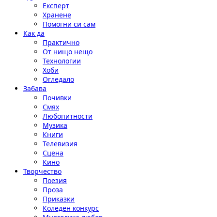
Експерт
Хранене
Помогни си сам
Как да
Практично
От нищо нещо
Технологии
Хоби
Огледало
Забава
Почивки
Смях
Любопитности
Музика
Книги
Телевизия
Сцена
Кино
Творчество
Поезия
Проза
Приказки
Коледен конкурс