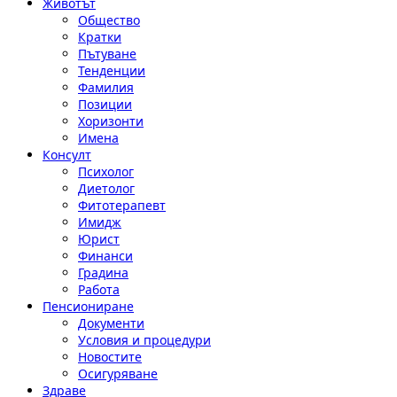
Животът
Общество
Кратки
Пътуване
Тенденции
Фамилия
Позиции
Хоризонти
Имена
Консулт
Психолог
Диетолог
Фитотерапевт
Имидж
Юрист
Финанси
Градина
Работа
Пенсиониране
Документи
Условия и процедури
Новостите
Осигуряване
Здраве