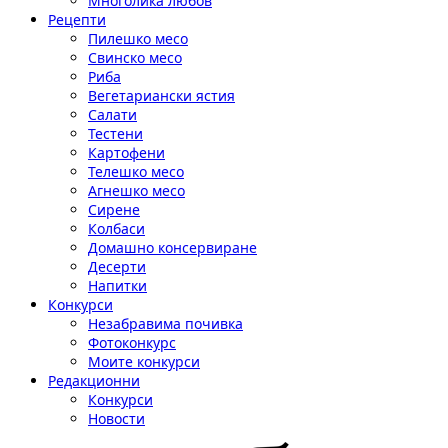
Многолика любов
Рецепти
Пилешко месо
Свинско месо
Риба
Вегетариански ястия
Салати
Тестени
Картофени
Телешко месо
Агнешко месо
Сирене
Колбаси
Домашно консервиране
Десерти
Напитки
Конкурси
Незабравима почивка
Фотоконкурс
Моите конкурси
Редакционни
Конкурси
Новости