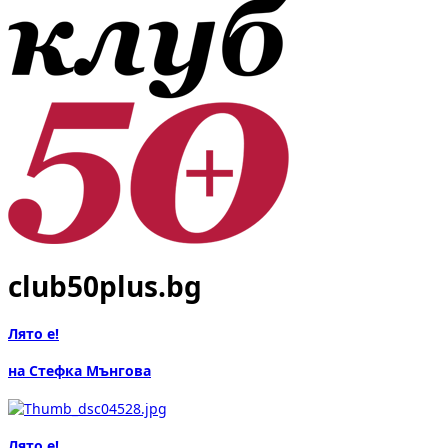
club50plus.bg
Лято е!
на Стефка Мънгова
Лято е!