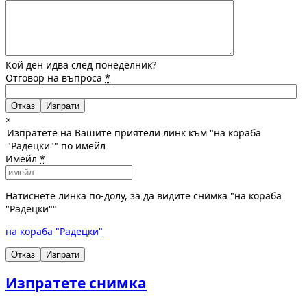
Кой ден идва след понеделник?
Отговор на въпроса
*
Отказ
×
Изпратете на Вашите приятели линк към "на кораба
"Радецки"" по имейл
Имейл
*
Натиснете линка по-долу, за да видите снимка "на кораба
"Радецки""
на кораба "Радецки"
Отказ
Изпрати
Изпратете снимка