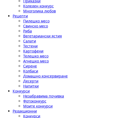
Приказки
Коледен конкурс
Многолика любов
Рецепти
Пилешко месо
Свинско месо
Риба
Вегетариански ястия
Салати
Тестени
Картофени
Телешко месо
Агнешко месо
Сирене
Колбаси
Домашно консервиране
Десерти
Напитки
Конкурси
Незабравима почивка
Фотоконкурс
Моите конкурси
Редакционни
Конкурси