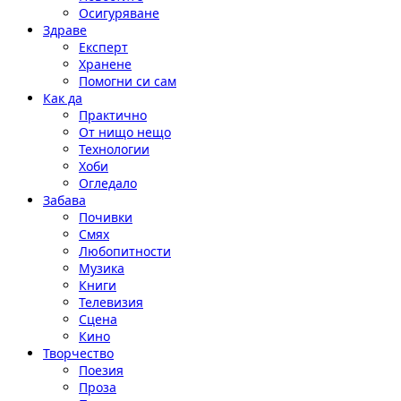
Осигуряване
Здраве
Експерт
Хранене
Помогни си сам
Как да
Практично
От нищо нещо
Технологии
Хоби
Огледало
Забава
Почивки
Смях
Любопитности
Музика
Книги
Телевизия
Сцена
Кино
Творчество
Поезия
Проза