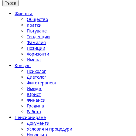
Животът
Общество
Кратки
Пътуване
Тенденции
Фамилия
Позиции
Хоризонти
Имена
Консулт
Психолог
Диетолог
Фитотерапевт
Имидж
Юрист
Финанси
Градина
Работа
Пенсиониране
Документи
Условия и процедури
Новостите