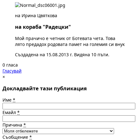
на Ирина Цвяткова
на кораба "Радецки"
Мой прачичо е четник от Ботевата чета. Това
лято предадох родовата памет на големия си внук
Създадена на 15.08.2013 г. Видяна 10 пъти.
0 гласа
Гласувай
×
Докладвайте тази публикация
Име
*
Емайл
*
Причина
*
Съобщение
*