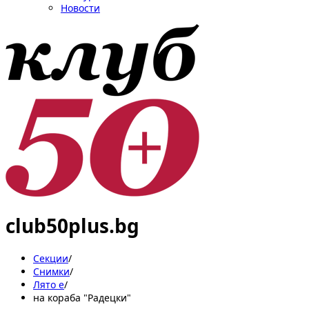
Новости
club50plus.bg
Секции
/
Снимки
/
Лято е
/
на кораба "Радецки"