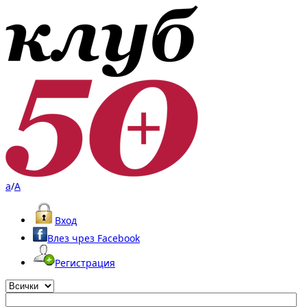
a
/
A
Вход
Влез чрез Facebook
Регистрация