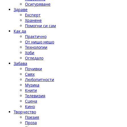
Осигуряване
Здраве
Експерт
Хранене
Помогни си сам
Как да
Практично
От нищо нещо
Технологии
Хоби
Огледало
Забава
Почивки
Смях
Любопитности
Музика
Книги
Телевизия
Сцена
Кино
Творчество
Поезия
Проза