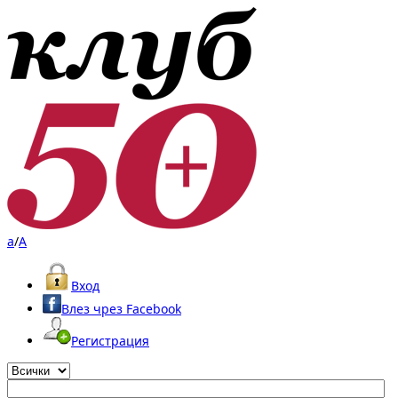
a
/
A
Вход
Влез чрез Facebook
Регистрация