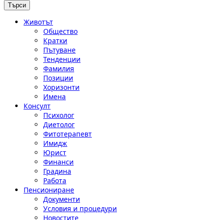
Животът
Общество
Кратки
Пътуване
Тенденции
Фамилия
Позиции
Хоризонти
Имена
Консулт
Психолог
Диетолог
Фитотерапевт
Имидж
Юрист
Финанси
Градина
Работа
Пенсиониране
Документи
Условия и процедури
Новостите