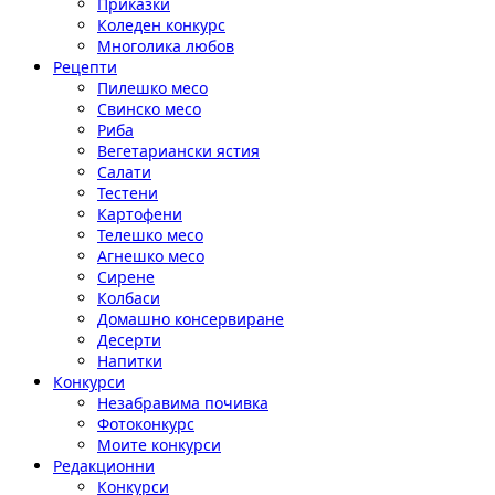
Приказки
Коледен конкурс
Многолика любов
Рецепти
Пилешко месо
Свинско месо
Риба
Вегетариански ястия
Салати
Тестени
Картофени
Телешко месо
Агнешко месо
Сирене
Колбаси
Домашно консервиране
Десерти
Напитки
Конкурси
Незабравима почивка
Фотоконкурс
Моите конкурси
Редакционни
Конкурси