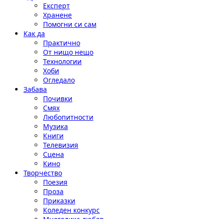
Експерт
Хранене
Помогни си сам
Как да
Практично
От нищо нещо
Технологии
Хоби
Огледало
Забава
Почивки
Смях
Любопитности
Музика
Книги
Телевизия
Сцена
Кино
Творчество
Поезия
Проза
Приказки
Коледен конкурс