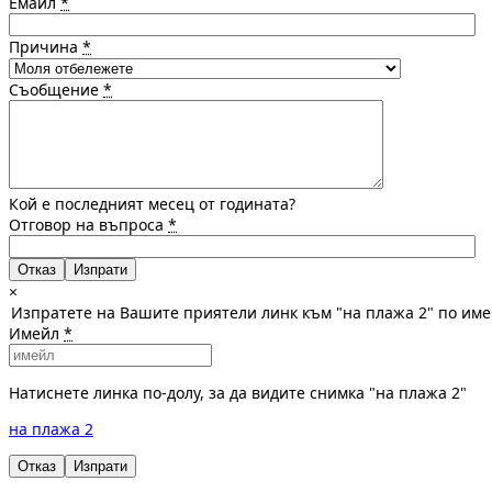
Емайл
*
Причина
*
Съобщение
*
Кой е последният месец от годината?
Отговор на въпроса
*
Отказ
×
Изпратете на Вашите приятели линк към "на плажа 2" по им
Имейл
*
Натиснете линка по-долу, за да видите снимка "на плажа 2"
на плажа 2
Отказ
Изпрати