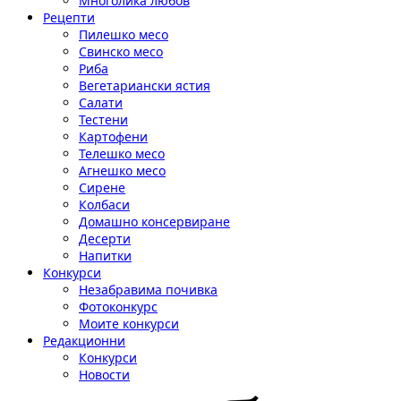
Многолика любов
Рецепти
Пилешко месо
Свинско месо
Риба
Вегетариански ястия
Салати
Тестени
Картофени
Телешко месо
Агнешко месо
Сирене
Колбаси
Домашно консервиране
Десерти
Напитки
Конкурси
Незабравима почивка
Фотоконкурс
Моите конкурси
Редакционни
Конкурси
Новости