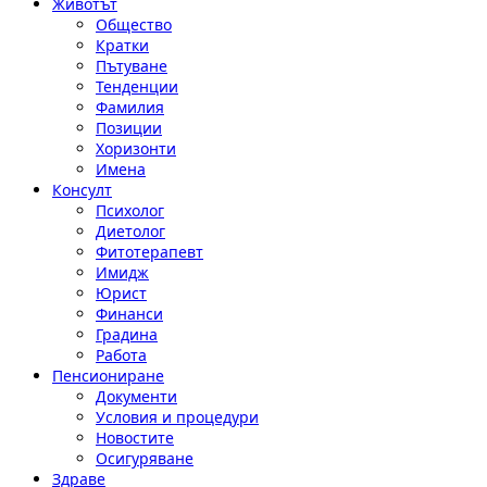
Животът
Общество
Кратки
Пътуване
Тенденции
Фамилия
Позиции
Хоризонти
Имена
Консулт
Психолог
Диетолог
Фитотерапевт
Имидж
Юрист
Финанси
Градина
Работа
Пенсиониране
Документи
Условия и процедури
Новостите
Осигуряване
Здраве