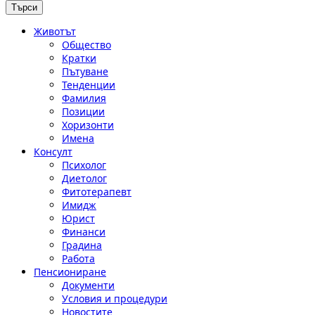
Животът
Общество
Кратки
Пътуване
Тенденции
Фамилия
Позиции
Хоризонти
Имена
Консулт
Психолог
Диетолог
Фитотерапевт
Имидж
Юрист
Финанси
Градина
Работа
Пенсиониране
Документи
Условия и процедури
Новостите