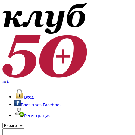
a
/
A
Вход
Влез чрез Facebook
Регистрация