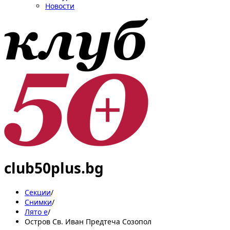
Новости
club50plus.bg
Секции
/
Снимки
/
Лято е
/
Остров Св. Иван Предтеча Созопол