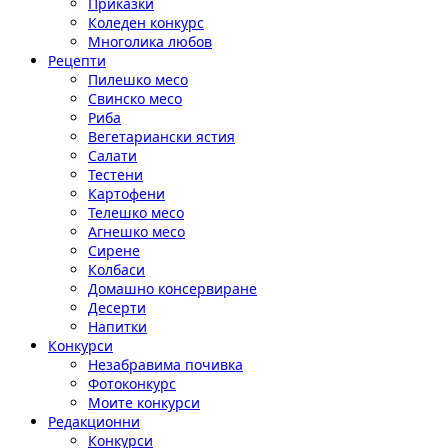
Приказки
Коледен конкурс
Многолика любов
Рецепти
Пилешко месо
Свинско месо
Риба
Вегетариански ястия
Салати
Тестени
Картофени
Телешко месо
Агнешко месо
Сирене
Колбаси
Домашно консервиране
Десерти
Напитки
Конкурси
Незабравима почивка
Фотоконкурс
Моите конкурси
Редакционни
Конкурси