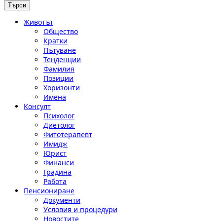
Животът
Общество
Кратки
Пътуване
Тенденции
Фамилия
Позиции
Хоризонти
Имена
Консулт
Психолог
Диетолог
Фитотерапевт
Имидж
Юрист
Финанси
Градина
Работа
Пенсиониране
Документи
Условия и процедури
Новостите