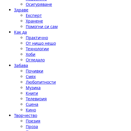
Осигуряване
Здраве
Експерт
Хранене
Помогни си сам
Как да
Практично
От нищо нещо
Технологии
Хоби
Огледало
Забава
Почивки
Смях
Любопитности
Музика
Книги
Телевизия
Сцена
Кино
Творчество
Поезия
Проза