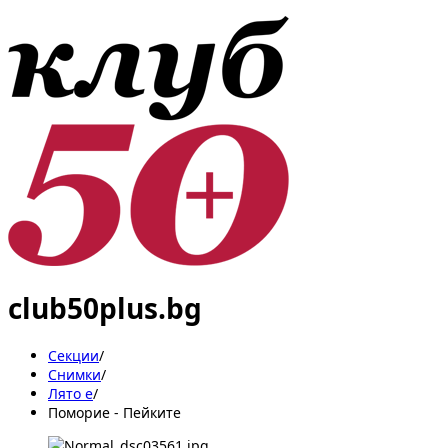
club50plus.bg
Секции
/
Снимки
/
Лято е
/
Поморие - Пейките