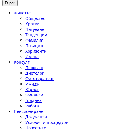
Животът
Общество
Кратки
Пътуване
Тенденции
Фамилия
Позиции
Хоризонти
Имена
Консулт
Психолог
Диетолог
Фитотерапевт
Имидж
Юрист
Финанси
Градина
Работа
Пенсиониране
Документи
Условия и процедури
Новостите