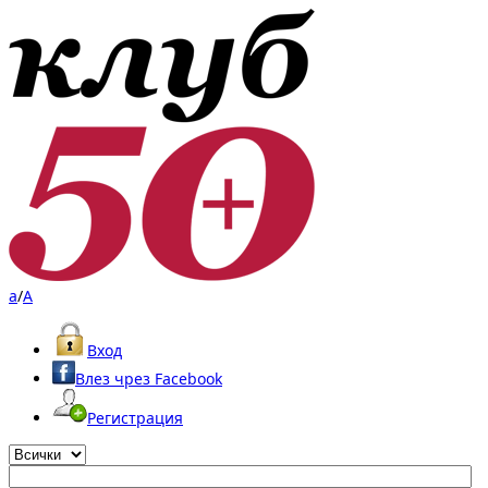
a
/
A
Вход
Влез чрез Facebook
Регистрация