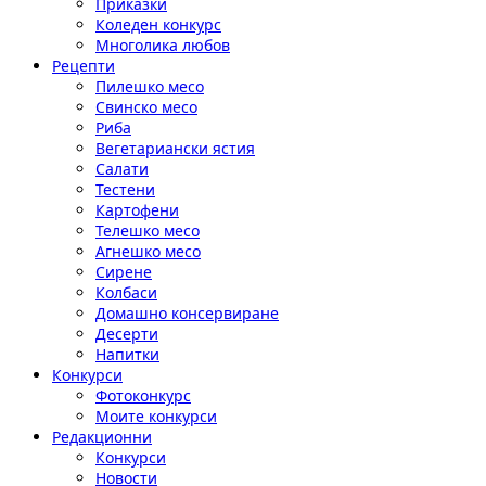
Приказки
Коледен конкурс
Многолика любов
Рецепти
Пилешко месо
Свинско месо
Риба
Вегетариански ястия
Салати
Тестени
Картофени
Телешко месо
Агнешко месо
Сирене
Колбаси
Домашно консервиране
Десерти
Напитки
Конкурси
Фотоконкурс
Моите конкурси
Редакционни
Конкурси
Новости