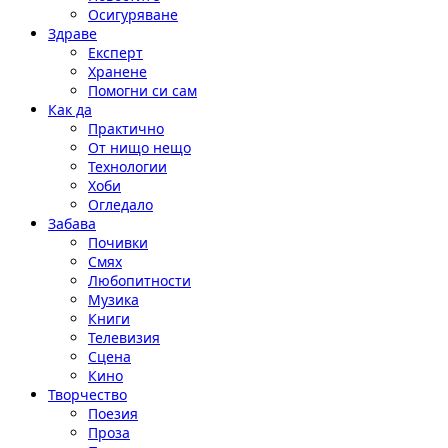
Осигуряване
Здраве
Експерт
Хранене
Помогни си сам
Как да
Практично
От нищо нещо
Технологии
Хоби
Огледало
Забава
Почивки
Смях
Любопитности
Музика
Книги
Телевизия
Сцена
Кино
Творчество
Поезия
Проза