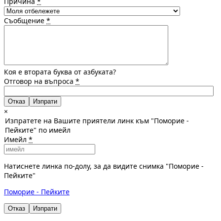
Причина
*
Съобщение
*
Коя е втората буква от азбуката?
Отговор на въпроса
*
Отказ
×
Изпратете на Вашите приятели линк към "Поморие -
Пейките" по имейл
Имейл
*
Натиснете линка по-долу, за да видите снимка "Поморие -
Пейките"
Поморие - Пейките
Отказ
Изпрати