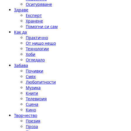
Осигуряване
Здраве
Експерт
Хранене
Помогни си сам
Как да
Практично
От нищо нещо
Технологии
Хоби
Огледало
Забава
Почивки
Смях
Любопитности
Музика
Книги
Телевизия
Сцена
Кино
Творчество
Поезия
Проза