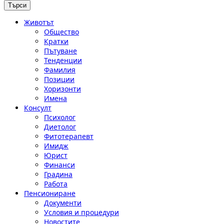
Животът
Общество
Кратки
Пътуване
Тенденции
Фамилия
Позиции
Хоризонти
Имена
Консулт
Психолог
Диетолог
Фитотерапевт
Имидж
Юрист
Финанси
Градина
Работа
Пенсиониране
Документи
Условия и процедури
Новостите