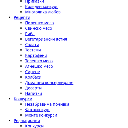
Приказки
Коледен конкурс
Многолика любов
Рецепти
Пилешко месо
Свинско месо
Риба
Вегетариански ястия
Салати
Тестени
Картофени
Телешко месо
Агнешко месо
Сирене
Колбаси
Домашно консервиране
Десерти
Напитки
Конкурси
Незабравима почивка
Фотоконкурс
Моите конкурси
Редакционни
Конкурси