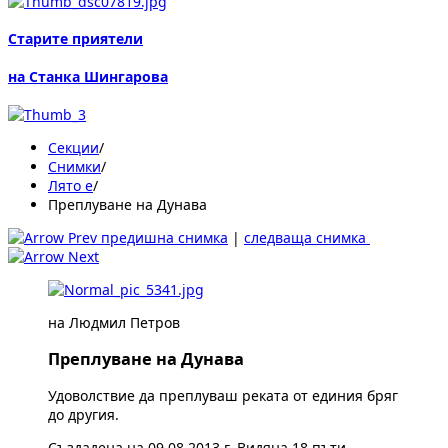
Старите приятели
на Станка Шингарова
Секции
/
Снимки
/
Лято е
/
Преплуване на Дунава
предишна снимка
|
следваща снимка
на Людмил Петров
Преплуване на Дунава
Удоволствие да преплуваш реката от единия бряг
до другия.
Създадена на 09.08.2013 г. Видяна 18 пъти.