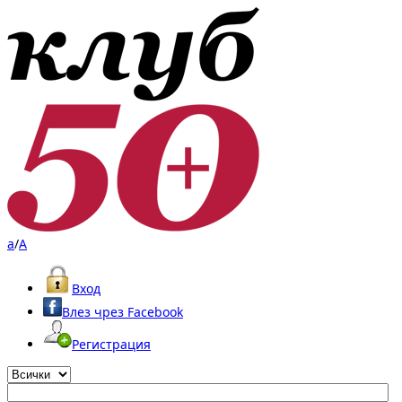
a
/
A
Вход
Влез чрез Facebook
Регистрация