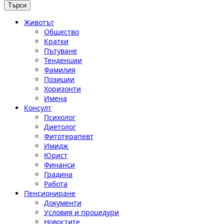
Животът
Общество
Кратки
Пътуване
Тенденции
Фамилия
Позиции
Хоризонти
Имена
Консулт
Психолог
Диетолог
Фитотерапевт
Имидж
Юрист
Финанси
Градина
Работа
Пенсиониране
Документи
Условия и процедури
Новостите