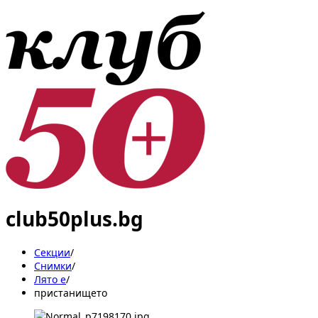
club50plus.bg
Секции
/
Снимки
/
Лято е
/
пристанището