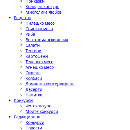
Приказки
Коледен конкурс
Многолика любов
Рецепти
Пилешко месо
Свинско месо
Риба
Вегетариански ястия
Салати
Тестени
Картофени
Телешко месо
Агнешко месо
Сирене
Колбаси
Домашно консервиране
Десерти
Напитки
Конкурси
Фотоконкурс
Моите конкурси
Редакционни
Конкурси
Новости