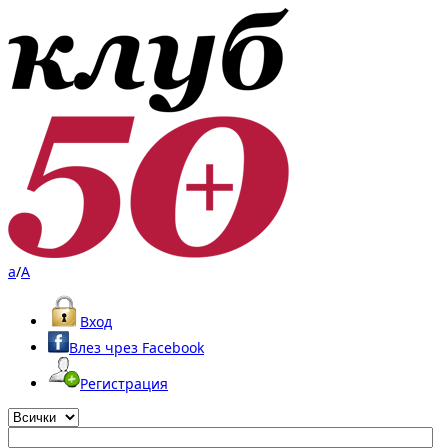
a
/
A
Вход
Влез чрез Facebook
Регистрация