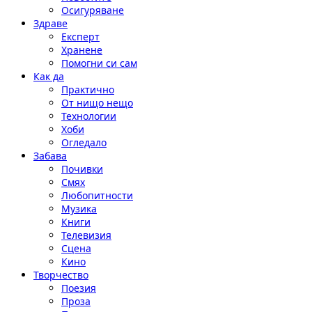
Осигуряване
Здраве
Експерт
Хранене
Помогни си сам
Как да
Практично
От нищо нещо
Технологии
Хоби
Огледало
Забава
Почивки
Смях
Любопитности
Музика
Книги
Телевизия
Сцена
Кино
Творчество
Поезия
Проза