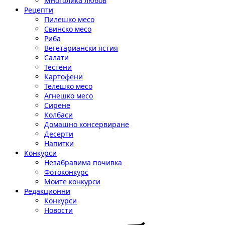
Многолика любов
Рецепти
Пилешко месо
Свинско месо
Риба
Вегетариански ястия
Салати
Тестени
Картофени
Телешко месо
Агнешко месо
Сирене
Колбаси
Домашно консервиране
Десерти
Напитки
Конкурси
Незабравима почивка
Фотоконкурс
Моите конкурси
Редакционни
Конкурси
Новости