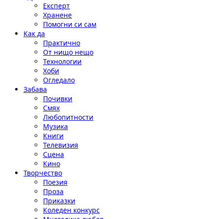
Експерт
Хранене
Помогни си сам
Как да
Практично
От нищо нещо
Технологии
Хоби
Огледало
Забава
Почивки
Смях
Любопитности
Музика
Книги
Телевизия
Сцена
Кино
Творчество
Поезия
Проза
Приказки
Коледен конкурс