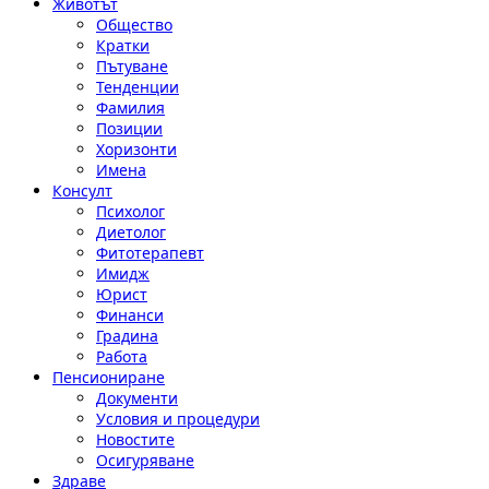
Животът
Общество
Кратки
Пътуване
Тенденции
Фамилия
Позиции
Хоризонти
Имена
Консулт
Психолог
Диетолог
Фитотерапевт
Имидж
Юрист
Финанси
Градина
Работа
Пенсиониране
Документи
Условия и процедури
Новостите
Осигуряване
Здраве