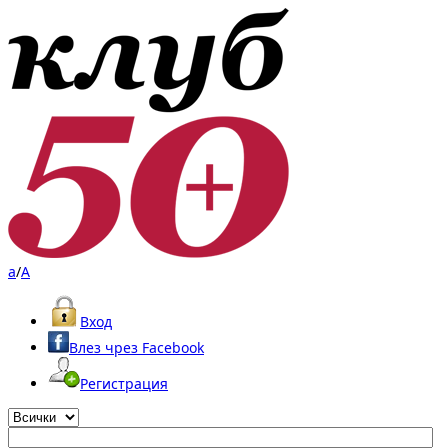
a
/
A
Вход
Влез чрез Facebook
Регистрация