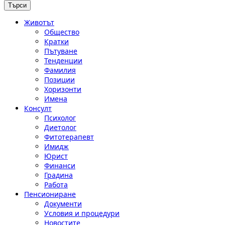
Животът
Общество
Кратки
Пътуване
Тенденции
Фамилия
Позиции
Хоризонти
Имена
Консулт
Психолог
Диетолог
Фитотерапевт
Имидж
Юрист
Финанси
Градина
Работа
Пенсиониране
Документи
Условия и процедури
Новостите