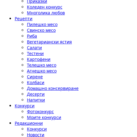
Приказки
Коледен конкурс
Многолика любов
Рецепти
Пилешко месо
Свинско месо
Риба
Вегетариански ястия
Салати
Тестени
Картофени
Телешко месо
Агнешко месо
Сирене
Колбаси
Домашно консервиране
Десерти
Напитки
Конкурси
Фотоконкурс
Моите конкурси
Редакционни
Конкурси
Новости