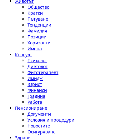
Животът
Общество
Кратки
Пътуване
Тенденции
Фамилия
Позиции
Хоризонти
Имена
Консулт
Психолог
Диетолог
Фитотерапевт
Имидж
Юрист
Финанси
Градина
Работа
Пенсиониране
Документи
Условия и процедури
Новостите
Осигуряване
Здраве