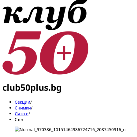
club50plus.bg
Секции
/
Снимки
/
Лято е
/
Сън