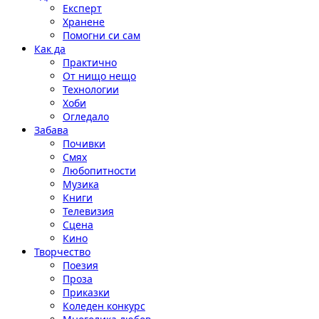
Експерт
Хранене
Помогни си сам
Как да
Практично
От нищо нещо
Технологии
Хоби
Огледало
Забава
Почивки
Смях
Любопитности
Музика
Книги
Телевизия
Сцена
Кино
Творчество
Поезия
Проза
Приказки
Коледен конкурс