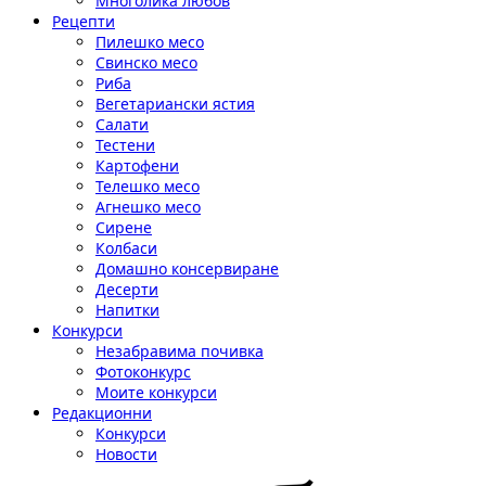
Многолика любов
Рецепти
Пилешко месо
Свинско месо
Риба
Вегетариански ястия
Салати
Тестени
Картофени
Телешко месо
Агнешко месо
Сирене
Колбаси
Домашно консервиране
Десерти
Напитки
Конкурси
Незабравима почивка
Фотоконкурс
Моите конкурси
Редакционни
Конкурси
Новости