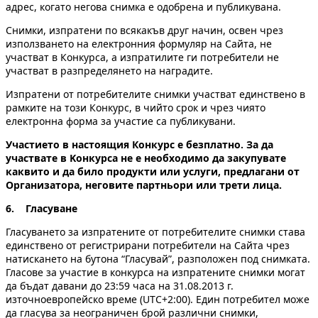
адрес, когато негова снимка е одобрена и публикувана.
Снимки, изпратени по всякакъв друг начин, освен чрез
използването на електронния формуляр на Сайта, не
участват в Конкурса, а изпратилите ги потребители не
участват в разпределянето на наградите.
Изпратени от потребителите снимки участват единствено в
рамките на този Конкурс, в чийто срок и чрез чиято
електронна форма за участие са публикувани.
Участието в настоящия Конкурс е безплатно. За да
участвате в Kонкурса не е необходимо да закупувате
каквито и да било продукти или услуги, предлагани от
Организатора, неговите партньори или трети лица.
6. Гласуване
Гласуването за изпратените от потребителите снимки става
единствено от регистрирани потребители на Сайта чрез
натискането на бутона “Гласувай”, разположен под снимката.
Гласове за участие в конкурса на изпратените снимки мoгат
да бъдат давани до 23:59 часа на 31.08.2013 г.
източноевропейско време (UTC+2:00). Един потребител може
да гласува за неограничен брой различни снимки,