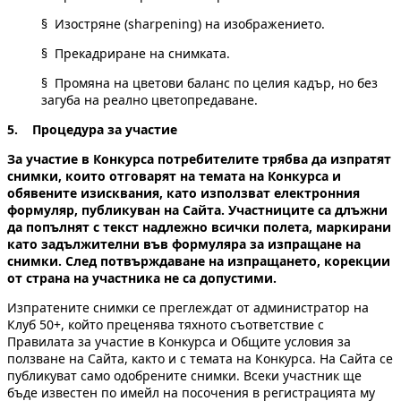
§ Изостряне (sharpening) на изображението.
§ Прекадриране на снимката.
§ Промяна на цветови баланс по целия кадър, но без
загуба на реално цветопредаване.
5. Процедура за участие
За участие в Конкурса потребителите трябва да изпратят
снимки, които отговарят на темата на Конкурса и
обявените изисквания, като използват електронния
формуляр, публикуван на Сайта. Участниците са длъжни
да попълнят с текст надлежно всички полета, маркирани
като задължителни във формуляра за изпращане на
снимки. След потвърждаване на изпращането, корекции
от страна на участника не са допустими.
Изпратените снимки се преглеждат от администратор на
Клуб 50+, който преценява тяхното съответствие с
Правилата за участие в Конкурса и Общите условия за
ползване на Сайта, както и с темата на Конкурса. На Сайта се
публикуват само одобрените снимки. Всеки участник ще
бъде известен по имейл на посочения в регистрацията му