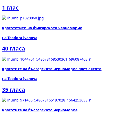
1 глас
красотетити на българското черноморие
на Teodora Ivanova
40 гласа
красотите на българското черноморие през лятото
на Teodora Ivanova
35 гласа
красотите на българското черноморие