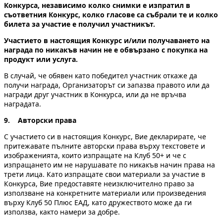
Конкурса, независимо колко снимки е изпратил в
съответния Конкурс, колко гласове са събрали те и колко
билета за участие е получил участникът.
Участието в настоящия Kонкурс и/или получаването на
награда по никакъв начин не e обвързанo с покупка на
продукт или услуга.
В случай, че обявен като победител участник откаже да
получи награда, Организаторът си запазва правото или да
награди друг участник в Конкурса, или да не връчва
наградата.
9. Авторски права
С участието си в настоящия Конкурс, Вие деклариратe, че
притежавате пълните авторски права върху текстовете и
изображенията, които изпращатe на Клуб 50+ и че с
изпращането им не нарушавате по никакъв начин права на
трети лица. Като изпращате свои материали за участие в
Конкурса, Вие предоставяте неизключително право за
използване на конкретните материали или произведения
върху Клуб 50 Плюс ЕАД, като дружеството може да ги
използва, както намери за добре.