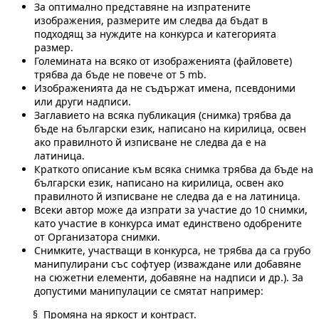
За оптимално представяне на изпратените
изображения, размерите им следва да бъдат в
подходящ за нуждите на конкурса и категорията
размер.
Големината на всяко от изображенията (файловете)
трябва да бъде не повече от 5 mb.
Изображенията да не съдържат имена, псевдоними
или други надписи.
Заглавието на всяка публикация (снимка) трябва да
бъде на български език, написано на кирилица, освен
ако правилното й изписване не следва да е на
латиница.
Краткото описание към всяка снимка трябва да бъде на
български език, написано на кирилица, освен ако
правилното й изписване не следва да е на латиница.
Всеки автор може да изпрати за участие до 10 снимки,
като участие в конкурса имат единствено одобрените
от Организатора снимки.
Снимките, участващи в конкурса, не трябва да са грубо
манипулирани със софтуер (изваждане или добавяне
на сюжетни елементи, добавяне на надписи и др.). За
допустими манипулации се смятат например:
§ Промяна на яркост и контраст.