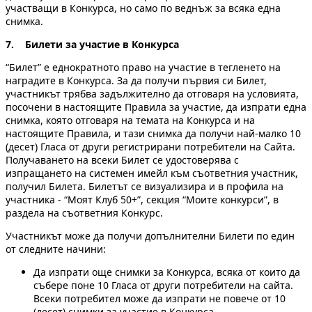
участващи в Конкурса, но само по веднъж за всяка една
снимка.
7. Билети за участие в Конкурса
“Билет” е еднократното право на участие в тегленето на
наградите в Конкурса. За да получи първия си Билет,
участникът трябва задължително да отговаря на условията,
посочени в настоящите Правила за участие, да изпрати една
снимка, която отговаря на темата на Конкурса и на
настоящите Правила, и тази снимка да получи най-малко 10
(десет) Гласа от други регистрирани потребители на Сайта.
Получаването на всеки Билет се удостоверява с
изпращането на системен имейл към съответния участник,
получил Билета. Билетът се визуализира и в профила на
участника - “Моят Клуб 50+”, секция “Моите конкурси”, в
раздела на съответния Конкурс.
Участникът може да получи допълнителни Билети по един
от следните начини:
Да изпрати още снимки за Конкурса, всяка от които да
събере поне 10 Гласа от други потребители на сайта.
Всеки потребител може да изпрати не повече от 10
(десет) снимки за участие в Конкурса.