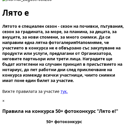
Лято е
Лятото е специален сезон - сезон на почивки, пътувания,
сезон за градината, за море, за планина, за децата, за
внуците, за нови спомени, за много снимки. Да си
направим една лятна фотогалерия!Напомняме, че
участието в конкурса не е обвързано със закупуване на
продукти или услуги, предлагани от Организатора,
неговите партньори или трети лица. Наградите ще
бъдат изтеглени на случаен принцип в присъствието на
нотариус, до пет работни дни след приключване на
конкурса измежду всички участници, чиито снимки
имат поне един билет за участие.
Вижте правилата за участие
тук.
×
Правила на конкурса 50+ фотоконкурс "Лято е!"
50+ фотоконкурс