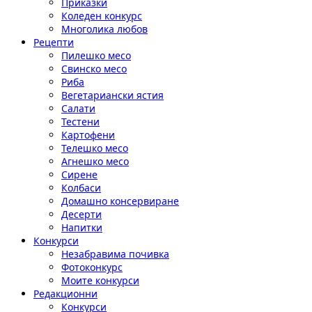
Приказки
Коледен конкурс
Многолика любов
Рецепти
Пилешко месо
Свинско месо
Риба
Вегетариански ястия
Салати
Тестени
Картофени
Телешко месо
Агнешко месо
Сирене
Колбаси
Домашно консервиране
Десерти
Напитки
Конкурси
Незабравима почивка
Фотоконкурс
Моите конкурси
Редакционни
Конкурси