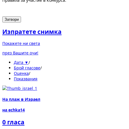
Правила за участие в Конкурса.
Затвори
Изпратете снимка
Покажете ни света
през Вашите очи!
Дата ▼
/
Брой гласове
/
Оценка
/
Показвания
На плаж в Израел
на echka14
0 гласа