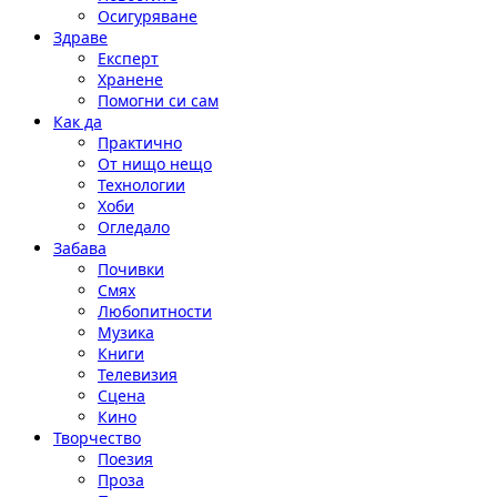
Осигуряване
Здраве
Експерт
Хранене
Помогни си сам
Как да
Практично
От нищо нещо
Технологии
Хоби
Огледало
Забава
Почивки
Смях
Любопитности
Музика
Книги
Телевизия
Сцена
Кино
Творчество
Поезия
Проза