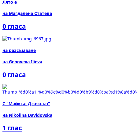
Лято е
на Магдалена Статева
0 гласа
на разсъмване
на Genoveva Ilieva
0 гласа
С "Майкъл Джексън"
на Nikolina Davidovska
1 глас