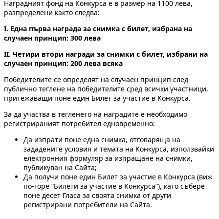
Наградният фонд на Конкурса е в размер на 1100 лева,
разпределени както следва:
I. Една първа награда за снимка с билет, избрана на
случаен принцип: 300 лева
II. Четири втори награди за снимк
и
с билет, избрани на
случаен принцип: 200 лева всяка
Победителите се определят на случаен принцип след
публично теглене на победителите сред всички участници,
притежаващи поне един Билет за участие в Конкурса.
За да участва в тегленето на наградите е необходимо
регистрираният потребител едновременно:
Да изпрати поне една снимка, отговаряща на
зададените условия и темата на Конкурса, използвайки
електронния формуляр за изпращане на снимки,
публикуван на Сайта;
Да получи поне един Билет за участие в Конкурса (виж
по-горе “Билети за участие в Конкурса”), като събере
поне десет Гласа за своята снимка от други
регистрирани потребители на Сайта.