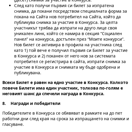
След като получи първия си билет за изпратена
снимка, да покани посредством специалната форма за
покана на Сайта нов потребител на Сайта, който да
публикува снимка за участие в Конкурса. За целта
участникът трябва да изпрати на друго лице своя
уникален линк, който се намира в секция “Социален
панел” на конкурса, достъпен през “Моите конкурси”.
Нов билет се активира в профила на участника след
като 1) той вече е получил първия си Билет за участие
в Конкурса и 2) поканен от него нов за системата
потребител се регистрира в сайта, изпрати снимка за
участие в Конкурса и снимката му бъде одобрена и
публикувана.
Всеки Билет е равен на едно участие в Конкурса. Колкото
повече Билети има един участник, толкова по-голям е
неговият шанс да спечели награда в Конкурса.
8. Награди и победители
Победителите в Конкурса се обявяват в рамките на до пет
работни дни след края на срока за изпращането на снимки и
гласуване.