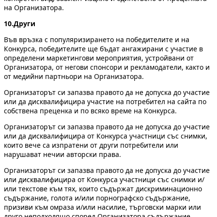
на Организатора.
10.Други
Във връзка с популяризирането на победителите и на
Конкурса, победителите ще бъдат ангажирани с участие в
определени маркетингови мероприятия, устройвани от
Организатора, от негови спонсори и рекламодатели, както и
от медийни партньори на Организатора.
Организаторът си запазва правото да не допуска до участие
или да дисквалифицира участие на потребител на сайта по
собствена преценка и по всяко време на Конкурса.
Организаторът си запазва правото да не допуска до участие
или да дисквалифицира от Конкурса участници със снимки,
които вече са изпратени от други потребители или
нарушават нечии авторски права.
Организаторът си запазва правото да не допуска до участие
или дисквалифицира от Конкурса участници със снимки и/
или текстове към тях, които съдържат дискриминационно
съдържание, голота и/или порнографско съдържание,
призиви към омраза и/или насилие, търговски марки или
друго неподходящо според Организатора съдържание.