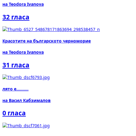
на Teodora Ivanova
32 гласа
Красотите на българското черноморие
на Teodora Ivanova
31 гласа
лято е..........
на Васил Кабзималов
0 гласа