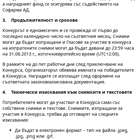
а наградният фонд се осигурява със съдействието на
Софарма АД.
3. Продължителност и срокове
Конкурсът е едномесечен и се провежда от първо до
последно календарно число на съответния месец. Снимки
могат да бъдат изпращани и Гласове за участие в конкурса
на изпратените снимки мoгат да бъдат давани до 23:59 часа
на 31.08.2013 г., източноевропейско време (UTC+2:00).
В рамките на до пет работни дни след приключване на
Конкурса, Организаторът обявява имената на победителите
в Конкурса. Наградите се изплащат след оформяне на
съответната законовоизисквана документация.
4. Технически изисквания към снимките и текстовете
Потребителите могат да участват в Конкурса само със
собствени снимки и текстове. Снимките, изпращани за
участие в Конкурса, трябва да отговарят на следните
изисквания:
Да бъдат в електронен формат – тип на файла .jpeg,
.jpg, .png или .gif.