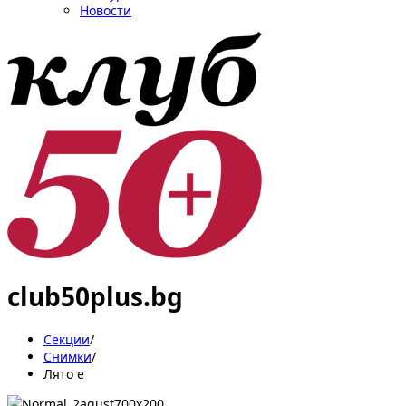
Новости
club50plus.bg
Секции
/
Снимки
/
Лято е