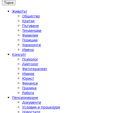
Животът
Общество
Кратки
Пътуване
Тенденции
Фамилия
Позиции
Хоризонти
Имена
Консулт
Психолог
Диетолог
Фитотерапевт
Имидж
Юрист
Финанси
Градина
Работа
Пенсиониране
Документи
Условия и процедури
Новостите