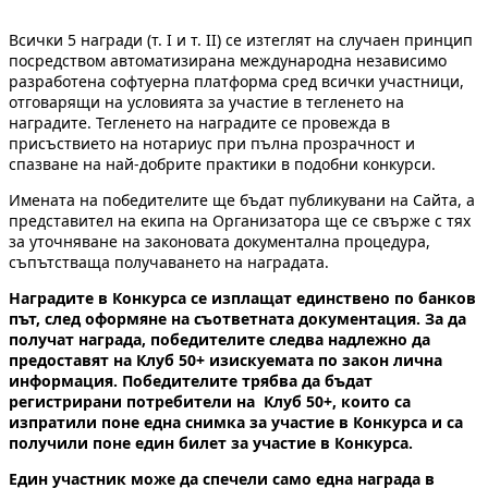
Всички 5 награди (т. I и т. II) се изтеглят на случаен принцип
посредством автоматизирана международна независимо
разработена софтуерна платформа сред всички участници,
отговарящи на условията за участие в тегленето на
наградите. Тегленето на наградите се провежда в
присъствието на нотариус при пълна прозрачност и
спазване на най-добрите практики в подобни конкурси.
Имената на победителите ще бъдат публикувани на Сайта, а
представител на екипа на Организатора ще се свърже с тях
за уточняване на законовата документална процедура,
съпътстваща получаването на наградата.
Наградите в Конкурса се изплащат единствено по банков
път, след оформяне на съответната документация.
За да
получат награда, победителите следва надлежно да
предоставят на Клуб 50+ изискуемата по закон лична
информация.
Победителите трябва да
бъдат
регистрирани потребители на Клуб 50+, които са
изпратили поне една снимка за участие в Конкурса и са
получили поне един билет за участие в Конкурса.
Един участник може да спечели само една награда в