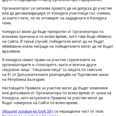
Организаторът си запазва правото да не допуска до участие
или да дисквалифицира от Конкурса участници със снимки,
за които счете, че не отговарят на зададената в Конкурса
тема.
Конкурсът може да бъде прекратен от Организатора по
всякаква причина и по всяко време, като това бъде обявено
на Сайта. В такъв случай, победители могат да не бъдат
обявявани и/или награди на победителите могат да не бъдат
връчвани.
В конкурса нямат право на участие служителите на
организаторите и спонсорите, както и всички други
свързани лица. “Свързани лица” са лицата по смисъла
на §1 от Допълнителните разпоредби на Търговския закон
на Република България.
Настоящите Правила за участие могат да бъдят изменяни
или допълвани от Организатора по всяко време от срока на
Конкурса, като актуалните Правила за участие могат да
бъдат намерени на Сайта по всяко време.
Общите условия на Клуб 50+
са неразделна част от тези