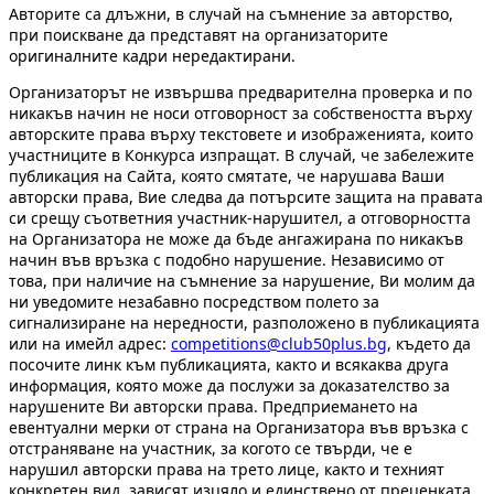
Авторите са длъжни, в случай на съмнение за авторство,
при поискване да представят на организаторите
оригиналните кадри нередактирани.
Организаторът не извършва предварителна проверка и по
никакъв начин не носи отговорност за собствеността върху
авторските права върху текстовете и изображенията, които
участниците в Конкурса изпращат. В случай, че забележите
публикация на Сайта, която смятате, че нарушава Ваши
авторски права, Вие следва да потърсите защита на правата
си срещу съответния участник-нарушител, а отговорността
на Организатора не може да бъде ангажирана по никакъв
начин във връзка с подобно нарушение. Независимо от
това, при наличие на съмнение за нарушение, Ви молим да
ни уведомите незабавно посредством полето за
сигнализиране на нередности, разположено в публикацията
или на имейл адрес:
competitions@club50plus.bg
, където да
посочите линк към публикацията, както и всякаква друга
информация, която може да послужи за доказателство за
нарушените Ви авторски права. Предприемането на
евентуални мерки от страна на Организатора във връзка с
отстраняване на участник, за когото се твърди, че е
нарушил авторски права на трето лице, както и техният
конкретен вид, зависят изцяло и единствено от преценката