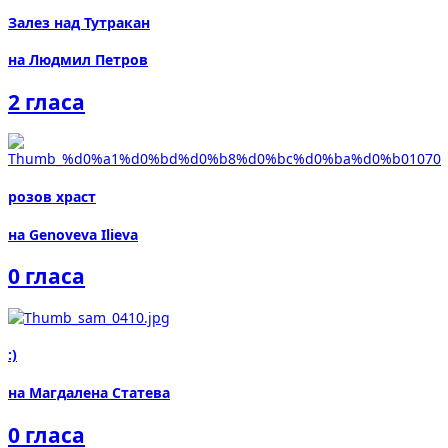
Залез над Тутракан
на Людмил Петров
2 гласа
розов храст
на Genoveva Ilieva
0 гласа
:)
на Магдалена Статева
0 гласа