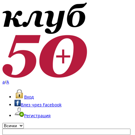
a
/
A
Вход
Влез чрез Facebook
Регистрация