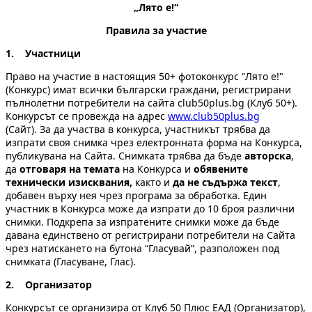
„Лято е!“
Правила за участие
1. Участници
Право на участие в настоящия 50+ фотоконкурс "Лято е!"
(Конкурс) имат всички български граждани, регистрирани
пълнолетни потребители на сайта club50plus.bg (Клуб 50+).
Конкурсът се провежда на адрес
www.club50plus.bg
(Сайт). За да участва в конкурса, участникът трябва да
изпрати своя снимка чрез електронната форма на Конкурса,
публикувана на Сайта. Снимката трябва да бъде
авторска
,
да
отговаря на темата
на Конкурса и
обявените
технически изисквания,
както и
да не
съдържа текст
,
добавен върху нея чрез програма за обработка. Един
участник в Конкурса може да изпрати до 10 броя различни
снимки. Подкрепа за изпратените снимки може да бъде
давана единствено от регистрирани потребители на Сайта
чрез натискането на бутона “Гласувай”, разположен под
снимката (Гласуване, Глас).
2. Организатор
Конкурсът се организира от Клуб 50 Плюс ЕАД (Организатор),