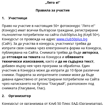
„Лято е!“
Правила за участие
1. Участници
Право на участие в настоящия 50+ фотоконкурс "Лято е!"
(Конкурс) имат всички български граждани, регистрирани
пълнолетни потребители на сайта club50plus.bg (Клуб 50+).
Конкурсът се провежда на адрес
www.club50plus.bg
(Сайт). За да участва в конкурса, участникът трябва да
изпрати своя снимка чрез електронната форма на Конкурса,
публикувана на Сайта. Снимката трябва да бъде
авторска
,
да
отговаря на темата
на Конкурса и
обявените
технически изисквания,
както и
да не
съдържа текст
,
добавен върху нея чрез програма за обработка. Един
участник в Конкурса може да изпрати до 10 броя различни
снимки. Подкрепа за изпратените снимки може да бъде
давана единствено от регистрирани потребители на Сайта
чрез натискането на бутона “Гласувай”, разположен под
снимката (Гласуване, Глас).
2. Организатор
Конкурсът се организира от Клуб 50 Плюс ЕАД (Организатор),