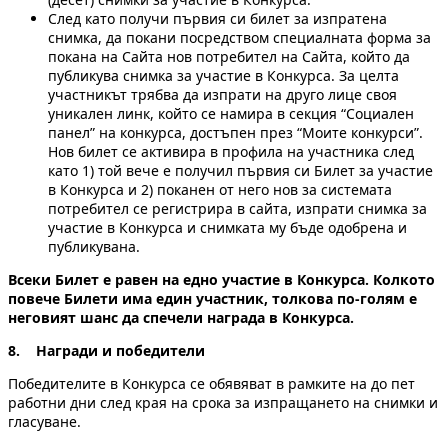
След като получи първия си билет за изпратена
снимка, да покани посредством специалната форма за
покана на Сайта нов потребител на Сайта, който да
публикува снимка за участие в Конкурса. За целта
участникът трябва да изпрати на друго лице своя
уникален линк, който се намира в секция “Социален
панел” на конкурса, достъпен през “Моите конкурси”.
Нов билет се активира в профила на участника след
като 1) той вече е получил първия си Билет за участие
в Конкурса и 2) поканен от него нов за системата
потребител се регистрира в сайта, изпрати снимка за
участие в Конкурса и снимката му бъде одобрена и
публикувана.
Всеки Билет е равен на едно участие в Конкурса. Колкото
повече Билети има един участник, толкова по-голям е
неговият шанс да спечели награда в Конкурса.
8. Награди и победители
Победителите в Конкурса се обявяват в рамките на до пет
работни дни след края на срока за изпращането на снимки и
гласуване.