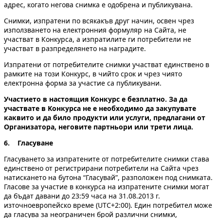
адрес, когато негова снимка е одобрена и публикувана.
Снимки, изпратени по всякакъв друг начин, освен чрез
използването на електронния формуляр на Сайта, не
участват в Конкурса, а изпратилите ги потребители не
участват в разпределянето на наградите.
Изпратени от потребителите снимки участват единствено в
рамките на този Конкурс, в чийто срок и чрез чиято
електронна форма за участие са публикувани.
Участието в настоящия Конкурс е безплатно. За да
участвате в Kонкурса не е необходимо да закупувате
каквито и да било продукти или услуги, предлагани от
Организатора, неговите партньори или трети лица.
6. Гласуване
Гласуването за изпратените от потребителите снимки става
единствено от регистрирани потребители на Сайта чрез
натискането на бутона “Гласувай”, разположен под снимката.
Гласове за участие в конкурса на изпратените снимки мoгат
да бъдат давани до 23:59 часа на 31.08.2013 г.
източноевропейско време (UTC+2:00). Един потребител може
да гласува за неограничен брой различни снимки,