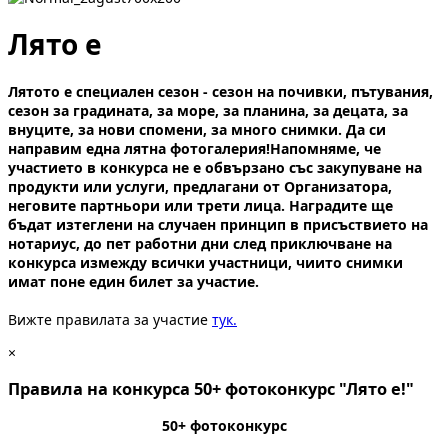
Лято е
Лятото е специален сезон - сезон на почивки, пътувания,
сезон за градината, за море, за планина, за децата, за
внуците, за нови спомени, за много снимки. Да си
направим една лятна фотогалерия!Напомняме, че
участието в конкурса не е обвързано със закупуване на
продукти или услуги, предлагани от Организатора,
неговите партньори или трети лица. Наградите ще
бъдат изтеглени на случаен принцип в присъствието на
нотариус, до пет работни дни след приключване на
конкурса измежду всички участници, чиито снимки
имат поне един билет за участие.
Вижте правилата за участие
тук.
×
Правила на конкурса 50+ фотоконкурс "Лято е!"
50+ фотоконкурс