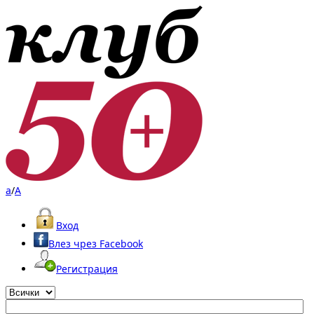
a
/
A
Вход
Влез чрез Facebook
Регистрация