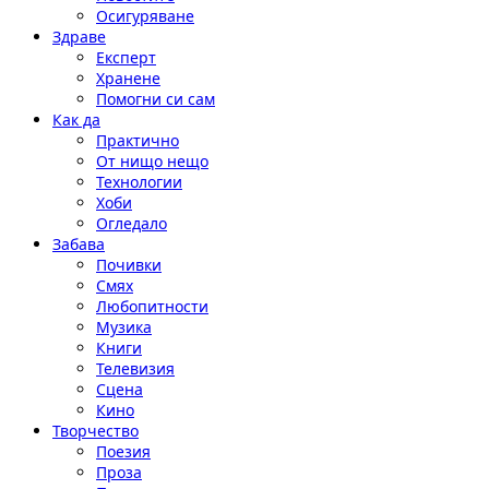
Осигуряване
Здраве
Експерт
Хранене
Помогни си сам
Как да
Практично
От нищо нещо
Технологии
Хоби
Огледало
Забава
Почивки
Смях
Любопитности
Музика
Книги
Телевизия
Сцена
Кино
Творчество
Поезия
Проза