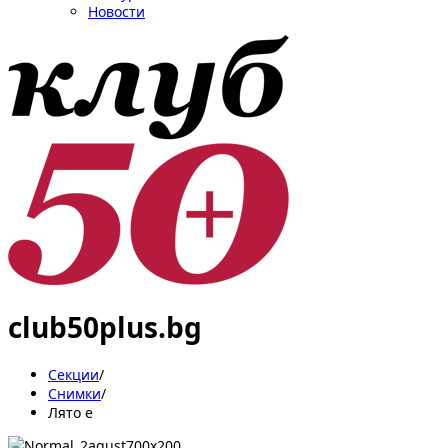
Новости
club50plus.bg
Секции
/
Снимки
/
Лято е