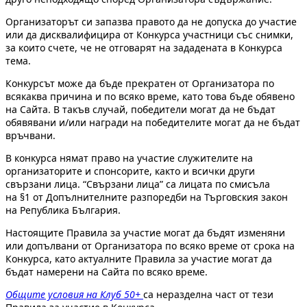
Организаторът си запазва правото да не допуска до участие
или да дисквалифицира от Конкурса участници със снимки,
за които счете, че не отговарят на зададената в Конкурса
тема.
Конкурсът може да бъде прекратен от Организатора по
всякаква причина и по всяко време, като това бъде обявено
на Сайта. В такъв случай, победители могат да не бъдат
обявявани и/или награди на победителите могат да не бъдат
връчвани.
В конкурса нямат право на участие служителите на
организаторите и спонсорите, както и всички други
свързани лица. “Свързани лица” са лицата по смисъла
на §1 от Допълнителните разпоредби на Търговския закон
на Република България.
Настоящите Правила за участие могат да бъдят изменяни
или допълвани от Организатора по всяко време от срока на
Конкурса, като актуалните Правила за участие могат да
бъдат намерени на Сайта по всяко време.
Общите условия на Клуб 50+
са неразделна част от тези