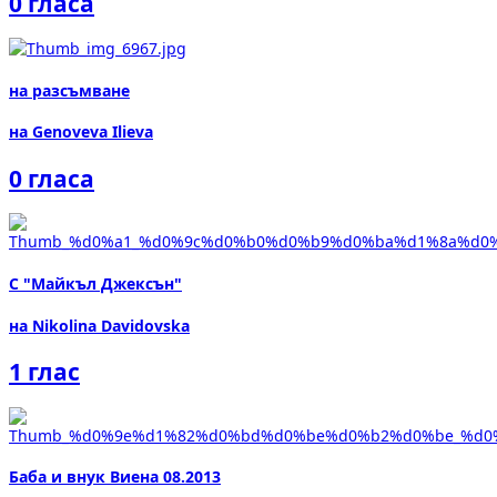
0 гласа
на разсъмване
на Genoveva Ilieva
0 гласа
С "Майкъл Джексън"
на Nikolina Davidovska
1 глас
Баба и внук Виена 08.2013