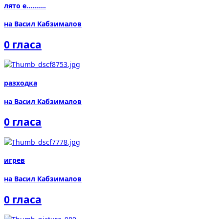
лято е..........
на Васил Кабзималов
0 гласа
разходка
на Васил Кабзималов
0 гласа
игрев
на Васил Кабзималов
0 гласа