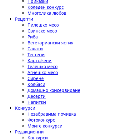
Приказки
Коледен конкурс
Многолика любов
Рецепти
Пилешко месо
Свинско месо
Риба
Вегетариански ястия
Салати
Тестени
Картофени
Телешко месо
Агнешко месо
Сирене
Колбаси
Домашно консервиране
Десерти
Напитки
Конкурси
Незабравима почивка
Фотоконкурс
Моите конкурси
Редакционни
Конкурси