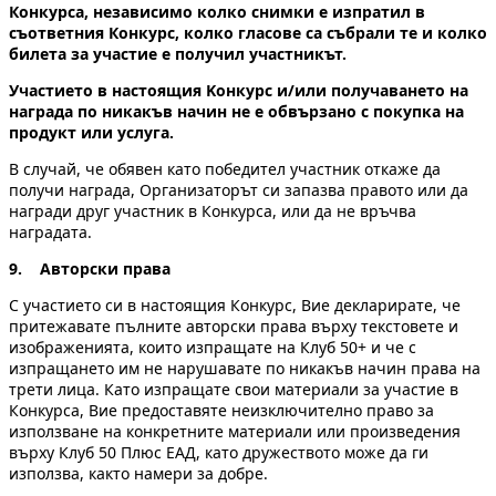
Конкурса, независимо колко снимки е изпратил в
съответния Конкурс, колко гласове са събрали те и колко
билета за участие е получил участникът.
Участието в настоящия Kонкурс и/или получаването на
награда по никакъв начин не e обвързанo с покупка на
продукт или услуга.
В случай, че обявен като победител участник откаже да
получи награда, Организаторът си запазва правото или да
награди друг участник в Конкурса, или да не връчва
наградата.
9. Авторски права
С участието си в настоящия Конкурс, Вие деклариратe, че
притежавате пълните авторски права върху текстовете и
изображенията, които изпращатe на Клуб 50+ и че с
изпращането им не нарушавате по никакъв начин права на
трети лица. Като изпращате свои материали за участие в
Конкурса, Вие предоставяте неизключително право за
използване на конкретните материали или произведения
върху Клуб 50 Плюс ЕАД, като дружеството може да ги
използва, както намери за добре.