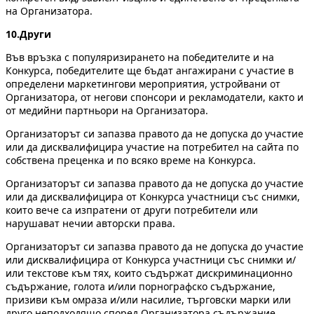
на Организатора.
10.Други
Във връзка с популяризирането на победителите и на
Конкурса, победителите ще бъдат ангажирани с участие в
определени маркетингови мероприятия, устройвани от
Организатора, от негови спонсори и рекламодатели, както и
от медийни партньори на Организатора.
Организаторът си запазва правото да не допуска до участие
или да дисквалифицира участие на потребител на сайта по
собствена преценка и по всяко време на Конкурса.
Организаторът си запазва правото да не допуска до участие
или да дисквалифицира от Конкурса участници със снимки,
които вече са изпратени от други потребители или
нарушават нечии авторски права.
Организаторът си запазва правото да не допуска до участие
или дисквалифицира от Конкурса участници със снимки и/
или текстове към тях, които съдържат дискриминационно
съдържание, голота и/или порнографско съдържание,
призиви към омраза и/или насилие, търговски марки или
друго неподходящо според Организатора съдържание.