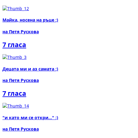
Майка, носена на ръце :)
на Петя Рускова
7 гласа
Децата ми и аз самата :)
на Петя Рускова
7 гласа
"и като ми се откри..." :)
на Петя Рускова