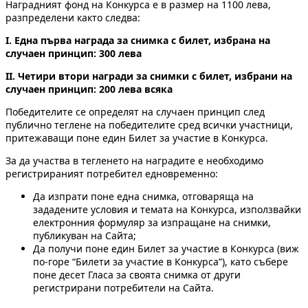
Наградният фонд на Конкурса е в размер на 1100 лева,
разпределени както следва:
I. Една първа награда за снимка с билет, избрана на
случаен принцип: 300 лева
II. Четири втори награди за снимк
и
с билет, избрани на
случаен принцип: 200 лева всяка
Победителите се определят на случаен принцип след
публично теглене на победителите сред всички участници,
притежаващи поне един Билет за участие в Конкурса.
За да участва в тегленето на наградите е необходимо
регистрираният потребител едновременно:
Да изпрати поне една снимка, отговаряща на
зададените условия и темата на Конкурса, използвайки
електронния формуляр за изпращане на снимки,
публикуван на Сайта;
Да получи поне един Билет за участие в Конкурса (виж
по-горе “Билети за участие в Конкурса”), като събере
поне десет Гласа за своята снимка от други
регистрирани потребители на Сайта.