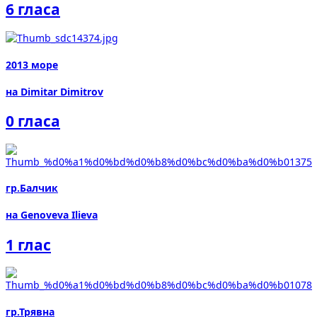
6 гласа
2013 море
на Dimitar Dimitrov
0 гласа
гр.Балчик
на Genoveva Ilieva
1 глас
гр.Трявна