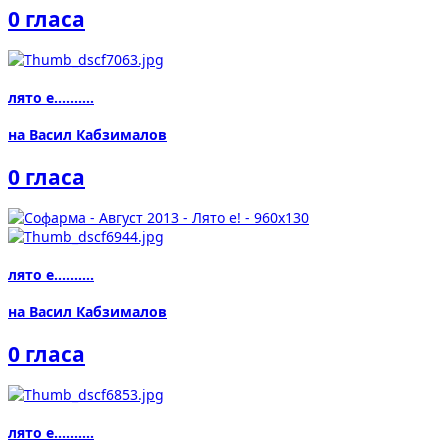
0 гласа
лято е..........
на Васил Кабзималов
0 гласа
лято е..........
на Васил Кабзималов
0 гласа
лято е..........