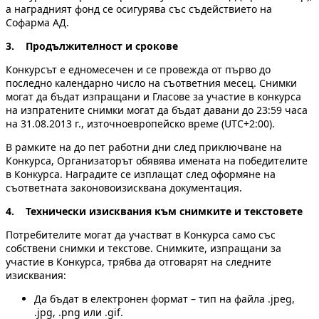
а наградният фонд се осигурява със съдействието на
Софарма АД.
3. Продължителност и срокове
Конкурсът е едномесечен и се провежда от първо до
последно календарно число на съответния месец. Снимки
могат да бъдат изпращани и Гласове за участие в конкурса
на изпратените снимки мoгат да бъдат давани до 23:59 часа
на 31.08.2013 г., източноевропейско време (UTC+2:00).
В рамките на до пет работни дни след приключване на
Конкурса, Организаторът обявява имената на победителите
в Конкурса. Наградите се изплащат след оформяне на
съответната законовоизисквана документация.
4. Технически изисквания към снимките и текстовете
Потребителите могат да участват в Конкурса само със
собствени снимки и текстове. Снимките, изпращани за
участие в Конкурса, трябва да отговарят на следните
изисквания:
Да бъдат в електронен формат – тип на файла .jpeg,
.jpg, .png или .gif.