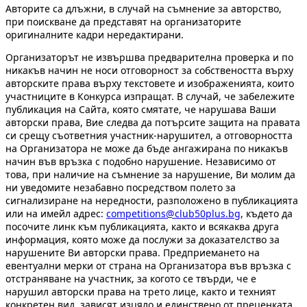
Авторите са длъжни, в случай на съмнение за авторство,
при поискване да представят на организаторите
оригиналните кадри нередактирани.
Организаторът не извършва предварителна проверка и по
никакъв начин не носи отговорност за собствеността върху
авторските права върху текстовете и изображенията, които
участниците в Конкурса изпращат. В случай, че забележите
публикация на Сайта, която смятате, че нарушава Ваши
авторски права, Вие следва да потърсите защита на правата
си срещу съответния участник-нарушител, а отговорността
на Организатора не може да бъде ангажирана по никакъв
начин във връзка с подобно нарушение. Независимо от
това, при наличие на съмнение за нарушение, Ви молим да
ни уведомите незабавно посредством полето за
сигнализиране на нередности, разположено в публикацията
или на имейл адрес:
competitions@club50plus.bg
, където да
посочите линк към публикацията, както и всякаква друга
информация, която може да послужи за доказателство за
нарушените Ви авторски права. Предприемането на
евентуални мерки от страна на Организатора във връзка с
отстраняване на участник, за когото се твърди, че е
нарушил авторски права на трето лице, както и техният
конкретен вид, зависят изцяло и единствено от преценката