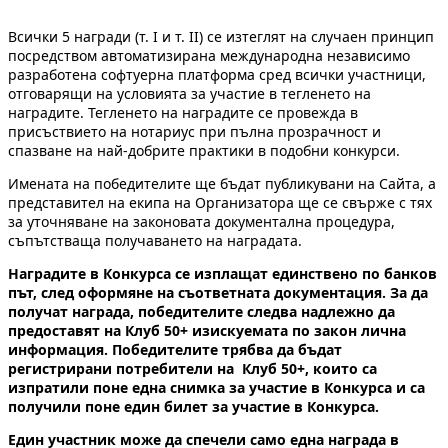
Всички 5 награди (т. I и т. II) се изтеглят на случаен принцип
посредством автоматизирана международна независимо
разработена софтуерна платформа сред всички участници,
отговарящи на условията за участие в тегленето на
наградите. Тегленето на наградите се провежда в
присъствието на нотариус при пълна прозрачност и
спазване на най-добрите практики в подобни конкурси.
Имената на победителите ще бъдат публикувани на Сайта, а
представител на екипа на Организатора ще се свърже с тях
за уточняване на законовата документална процедура,
съпътстваща получаването на наградата.
Наградите в Конкурса се изплащат единствено по банков
път, след оформяне на съответната документация.
За да
получат награда, победителите следва надлежно да
предоставят на Клуб 50+ изискуемата по закон лична
информация.
Победителите трябва да
бъдат
регистрирани потребители на Клуб 50+, които са
изпратили поне една снимка за участие в Конкурса и са
получили поне един билет за участие в Конкурса.
Един участник може да спечели само една награда в