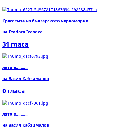
Красотите на българското черноморие
на Teodora Ivanova
31 гласа
лято е..........
на Васил Кабзималов
0 гласа
лято е..........
на Васил Кабзималов