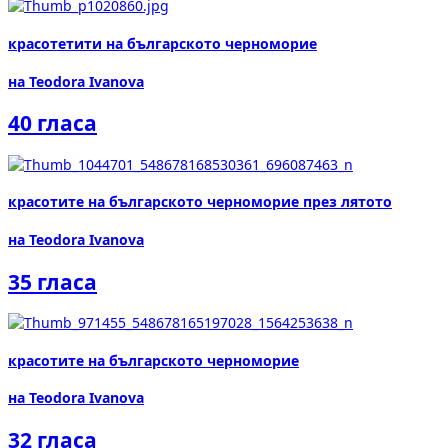
красотетити на българското черноморие
на Teodora Ivanova
40 гласа
красотите на българското черноморие през лятото
на Teodora Ivanova
35 гласа
красотите на българското черноморие
на Teodora Ivanova
32 гласа