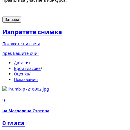
Правила за участие в Конкурса.
Затвори
Изпратете снимка
Покажете ни света
през Вашите очи!
Дата ▼
/
Брой гласове
/
Оценка
/
Показвания
:)
на Магдалена Статева
0 гласа