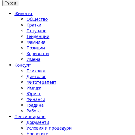
Животът
Общество
Кратки
Пътуване
Тенденции
Фамилия
Позиции
Хоризонти
Имена
Консулт
Психолог
Диетолог
Фитотерапевт
Имидж
Юрист
Финанси
Градина
Работа
Пенсиониране
Документи
Условия и процедури
Новостите