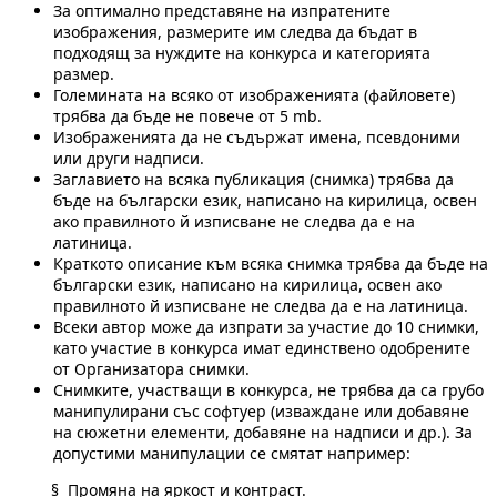
За оптимално представяне на изпратените
изображения, размерите им следва да бъдат в
подходящ за нуждите на конкурса и категорията
размер.
Големината на всяко от изображенията (файловете)
трябва да бъде не повече от 5 mb.
Изображенията да не съдържат имена, псевдоними
или други надписи.
Заглавието на всяка публикация (снимка) трябва да
бъде на български език, написано на кирилица, освен
ако правилното й изписване не следва да е на
латиница.
Краткото описание към всяка снимка трябва да бъде на
български език, написано на кирилица, освен ако
правилното й изписване не следва да е на латиница.
Всеки автор може да изпрати за участие до 10 снимки,
като участие в конкурса имат единствено одобрените
от Организатора снимки.
Снимките, участващи в конкурса, не трябва да са грубо
манипулирани със софтуер (изваждане или добавяне
на сюжетни елементи, добавяне на надписи и др.). За
допустими манипулации се смятат например:
§ Промяна на яркост и контраст.