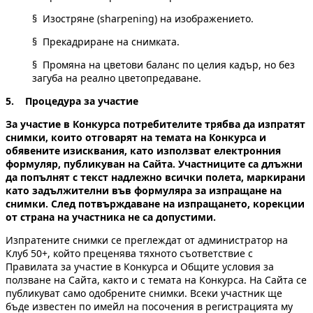
§ Изостряне (sharpening) на изображението.
§ Прекадриране на снимката.
§ Промяна на цветови баланс по целия кадър, но без
загуба на реално цветопредаване.
5. Процедура за участие
За участие в Конкурса потребителите трябва да изпратят
снимки, които отговарят на темата на Конкурса и
обявените изисквания, като използват електронния
формуляр, публикуван на Сайта. Участниците са длъжни
да попълнят с текст надлежно всички полета, маркирани
като задължителни във формуляра за изпращане на
снимки. След потвърждаване на изпращането, корекции
от страна на участника не са допустими.
Изпратените снимки се преглеждат от администратор на
Клуб 50+, който преценява тяхното съответствие с
Правилата за участие в Конкурса и Общите условия за
ползване на Сайта, както и с темата на Конкурса. На Сайта се
публикуват само одобрените снимки. Всеки участник ще
бъде известен по имейл на посочения в регистрацията му