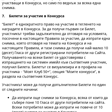
участващи в Конкурса, но само по веднъж за всяка една
снимка.
7. Билети за участие в Конкурса
“Билет” е еднократното право на участие в тегленето на
наградите в Конкурса. За да получи първия си Билет,
участникът трябва задължително да отговаря на условията,
посочени в настоящите Правила за участие, да изпрати една
снимка, която отговаря на темата на Конкурса и на
настоящите Правила, и тази снимка да получи най-малко 10
(десет) Гласа от други регистрирани потребители на Сайта.
Получаването на всеки Билет се удостоверява с
изпращането на системен имейл към съответния участник,
получил Билета. Билетът се визуализира и в профила на
участника - “Моят Клуб 50+”, секция “Моите конкурси”, в
раздела на съответния Конкурс.
Участникът може да получи допълнителни Билети по един
от следните начини:
Да изпрати още снимки за Конкурса, всяка от които да
събере поне 10 Гласа от други потребители на сайта.
Всеки потребител може да изпрати не повече от 10
(десет) снимки за участие в Конкурса.