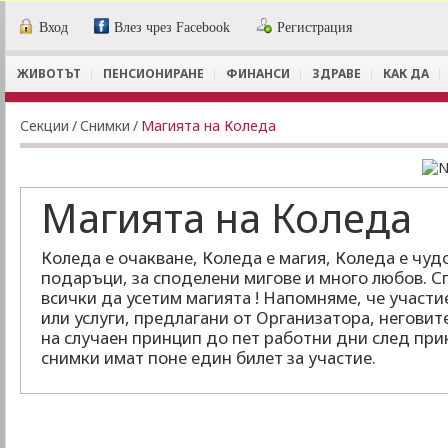
Вход
Влез чрез Facebook
Регистрация
ЖИВОТЪТ
ПЕНСИОНИРАНЕ
ФИНАНСИ
ЗДРАВЕ
КАК ДА
Секции
/
Снимки
/
Магията на Коледа
Магията на Коледа
Коледа е очакване, Коледа е магия, Коледа е чуд
подаръци, за споделени мигове и много любов. 
всички да усетим магията ! Напомняме, че участи
или услуги, предлагани от Организатора, неговит
на случаен принцип до пет работни дни след при
снимки имат поне един билет за участие.