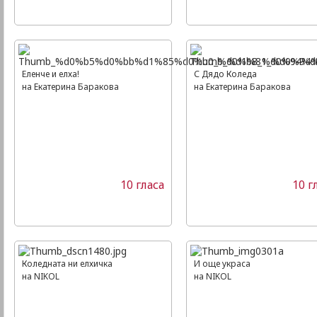
Еленче и елха!
С Дядо Коледа
на Екатерина Баракова
на Екатерина Баракова
10 гласа
10 г
Коледната ни елхичка
И още украса
на NIKOL
на NIKOL