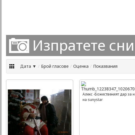
Изпратете сн
Дата ▼
/
Брой гласове
/
Оценка
/
Показвания
Алекс -Божественият дар за н
на sunystar