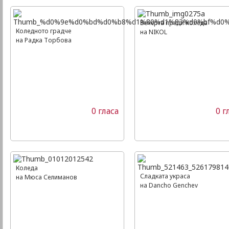
Вечерта преди Коледа
Коледното градче
на NIKOL
на Радка Торбова
0 гласа
0 г
Коледа
Сладката украса
на Мюса Селиманов
на Dancho Genchev