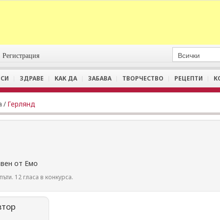
Регистрация
СИ
ЗДРАВЕ
КАК ДА
ЗАБАВА
ТВОРЧЕСТВО
РЕЦЕПТИ
К
а
/
Герлянд
вен от Емо
пъти. 12 гласа в конкурса.
втор