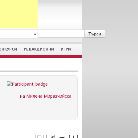
A
/
a
ОНКУРСИ
РЕДАКЦИОННИ
ИГРИ
на Милена Миразчийска