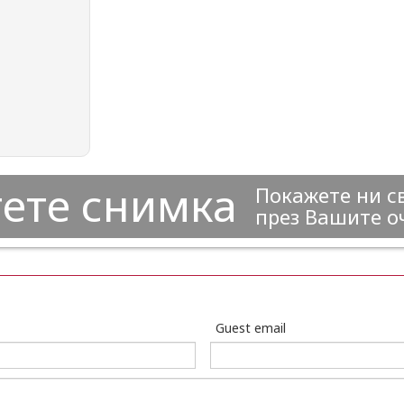
ете снимка
Покажете ни с
през Вашите о
Guest email