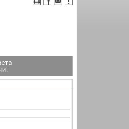
вета
чи!