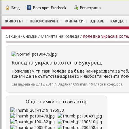
Вход
Влез чрез Facebook
Регистрация
ЖИВОТЪТ
ПЕНСИОНИРАНЕ
ФИНАНСИ
ЗДРАВЕ
КАК ДА
Секции
/
Снимки
/
Магията на Коледа
/
Коледна украса в хоте
Коледна украса в хотел в Букурещ
Пожелавам ти тази Коледа да бъде най-красивата за теб, 
винаги да те съпътства здравето и любовта! Честита Кол
Създадена на 27.12.2014 г. Видяна 1099 пъти. 19 гласа в конкурса.
Още снимки от този автор