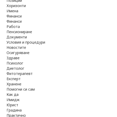
Позиции
Хоризонти
Имена
Финанси
Финанси
Работа
Пенсиониране
Документи
Условия и процедури
Новостите
Осигуряване
Здраве
Психолог
Диетолог
Фитотерапевт
Експерт
Хранене
Помогни си сам
Как да
Имидж
Юрист
Градина
Практично