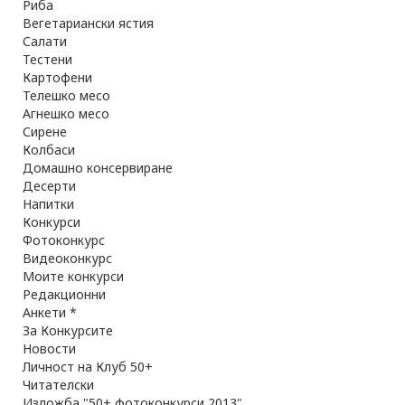
Риба
Вегетариански ястия
Салати
Тестени
Картофени
Телешко месо
Агнешко месо
Сирене
Колбаси
Домашно консервиране
Десерти
Напитки
Конкурси
Фотоконкурс
Видеоконкурс
Моите конкурси
Редакционни
Анкети *
За Конкурсите
Новости
Личност на Клуб 50+
Читателски
Изложба "50+ фотоконкурси 2013"