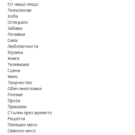
От нищо нещо
Технологии
Хоби
Огледало
Забава
Почивки
Смях
Любопитности
Музика
Книги
Телевизия
Сцена
Кино
Творчество
Обич многолика
Поезия
Проза
Приказки
Стъпки през времето
Рецепти
Пилешко месо
Свинско месо