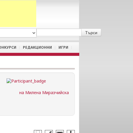
A
/
a
ОНКУРСИ
РЕДАКЦИОННИ
ИГРИ
на Милена Миразчийска