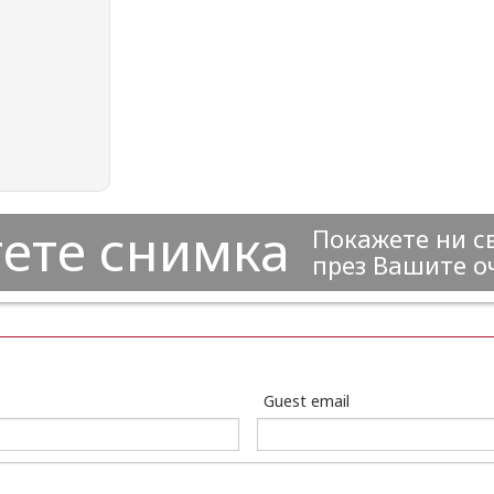
ете снимка
Покажете ни с
през Вашите о
Guest email