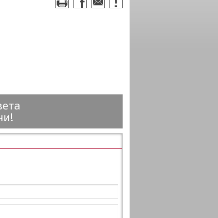
вета
чи!