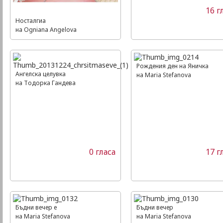
16 г
Носталгиа
на Ogniana Angelova
Рождения ден на Яничка
Ангелска целувка
на Maria Stefanova
на Тодорка Гандева
0 гласа
17 г
Бъдни вечер е
Бъдни вечер
на Maria Stefanova
на Maria Stefanova