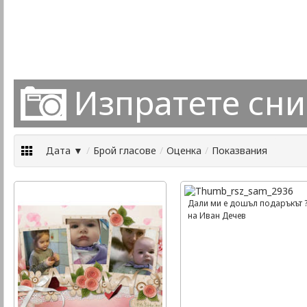
Изпратете сн
Дата ▼
/
Брой гласове
/
Оценка
/
Показвания
Дали ми е дошъл подаръкът 
на Иван Дечев