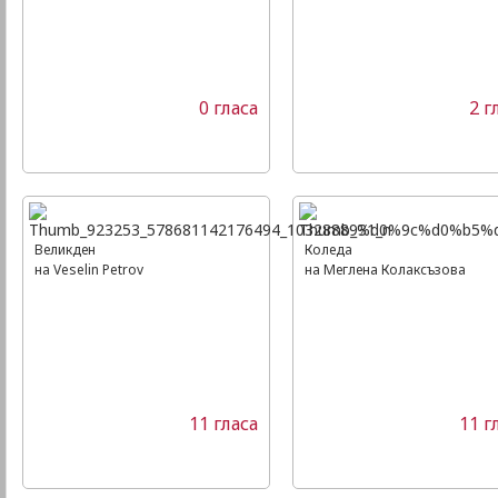
0 гласа
2 г
Великден
Коледа
на Veselin Petrov
на Меглена Колаксъзова
11 гласа
11 г