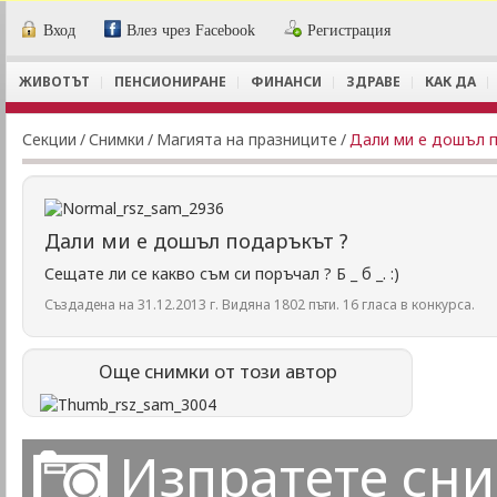
Вход
Влез чрез Facebook
Регистрация
ЖИВОТЪТ
ПЕНСИОНИРАНЕ
ФИНАНСИ
ЗДРАВЕ
КАК ДА
Секции
/
Снимки
/
Магията на празниците
/
Дали ми е дошъл 
Дали ми е дошъл подаръкът ?
Сещате ли се какво съм си поръчал ? Б _ б _. :)
Създадена на 31.12.2013 г. Видяна 1802 пъти. 16 гласа в конкурса.
Още снимки от този автор
Изпратете сн