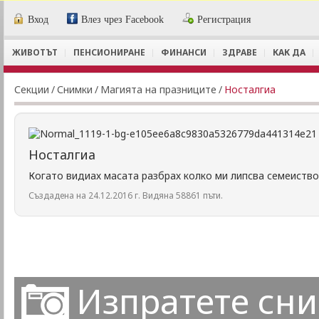
Вход
Влез чрез Facebook
Регистрация
ЖИВОТЪТ
ПЕНСИОНИРАНЕ
ФИНАНСИ
ЗДРАВЕ
КАК ДА
Секции
/
Снимки
/
Магията на празниците
/
Носталгиа
Носталгиа
Когато видиах масата разбрах колко ми липсва семеиство
Създадена на 24.12.2016 г. Видяна 58861 пъти.
Изпратете сн