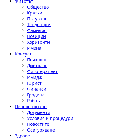
Животът
Общество
Кратки
Пътуване
Тенденции
Фамилия
Позиции
Хоризонти
Имена
Консулт
Психолог
Диетолог
Фитотерапевт
Имидж
Юрист
Финанси
Градина
Работа
Пенсиониране
Документи
Условия и процедури
Новостите
Осигуряване
Здраве