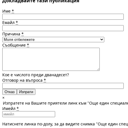
Докладвайте тази публикация
Име
*
Емайл
*
Причина
*
Съобщение
*
Кое е числото преди дванадесет?
Отговор на въпроса
*
Отказ
×
Изпратете на Вашите приятели линк към "Още един специале
Имейл
*
Натиснете линка по-долу, за да видите снимка "Още един спе