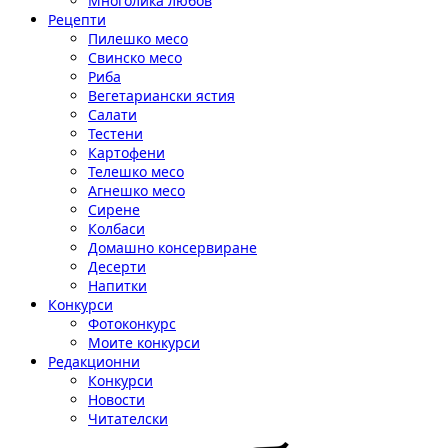
Многолика любов
Рецепти
Пилешко месо
Свинско месо
Риба
Вегетариански ястия
Салати
Тестени
Картофени
Телешко месо
Агнешко месо
Сирене
Колбаси
Домашно консервиране
Десерти
Напитки
Конкурси
Фотоконкурс
Моите конкурси
Редакционни
Конкурси
Новости
Читателски