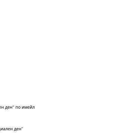
н ден" по имейл
циален ден"