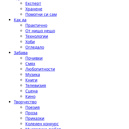
Експерт
Хранене
Помогни си сам
Как да
Практично
От нищо нещо
Технологии
Хоби
Огледало
Забава
Почивки
Смях
Любопитности
Музика
Книги
Телевизия
Сцена
Кино
Творчество
Поезия
Проза
Приказки
Коледен конкурс