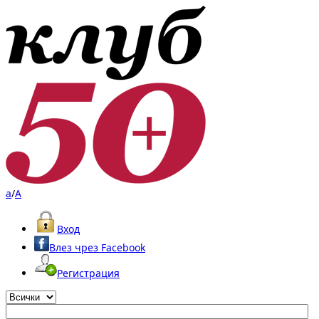
a
/
A
Вход
Влез чрез Facebook
Регистрация