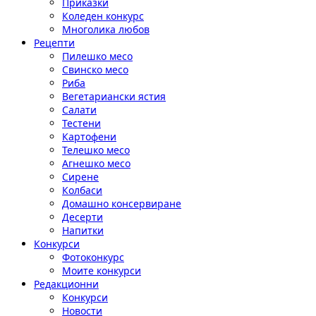
Приказки
Коледен конкурс
Многолика любов
Рецепти
Пилешко месо
Свинско месо
Риба
Вегетариански ястия
Салати
Тестени
Картофени
Телешко месо
Агнешко месо
Сирене
Колбаси
Домашно консервиране
Десерти
Напитки
Конкурси
Фотоконкурс
Моите конкурси
Редакционни
Конкурси
Новости