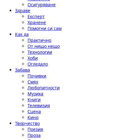
Осигуряване
Здраве
Експерт
Хранене
Помогни си сам
Как да
Практично
От нищо нещо
Технологии
Хоби
Огледало
Забава
Почивки
Смях
Любопитности
Музика
Книги
Телевизия
Сцена
Кино
Творчество
Поезия
Проза