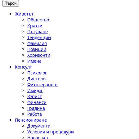
Животът
Общество
Кратки
Пътуване
Тенденции
Фамилия
Позиции
Хоризонти
Имена
Консулт
Психолог
Диетолог
Фитотерапевт
Имидж
Юрист
Финанси
Градина
Работа
Пенсиониране
Документи
Условия и процедури
Новостите