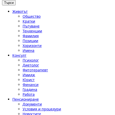
Животът
Общество
Кратки
Пътуване
Тенденции
Фамилия
Позиции
Хоризонти
Имена
Консулт
Психолог
Диетолог
Фитотерапевт
Имидж
Юрист
Финанси
Градина
Работа
Пенсиониране
Документи
Условия и процедури
Новостите