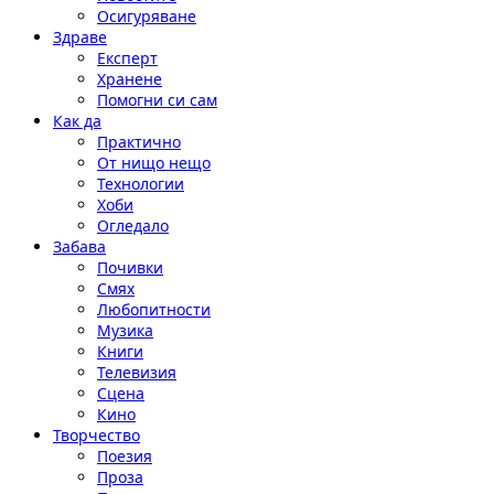
Осигуряване
Здраве
Експерт
Хранене
Помогни си сам
Как да
Практично
От нищо нещо
Технологии
Хоби
Огледало
Забава
Почивки
Смях
Любопитности
Музика
Книги
Телевизия
Сцена
Кино
Творчество
Поезия
Проза