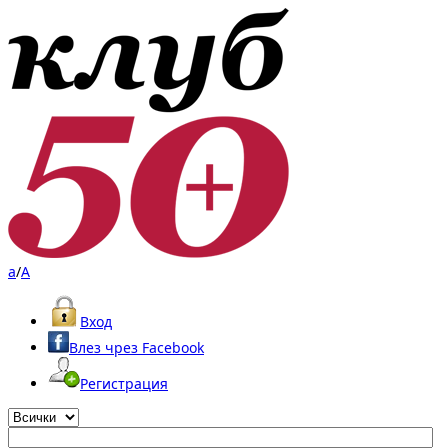
a
/
A
Вход
Влез чрез Facebook
Регистрация