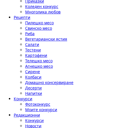
Приказки
Коледен конкурс
Многолика любов
Рецепти
Пилешко месо
Свинско месо
Риба
Вегетариански ястия
Салати
Тестени
Картофени
Телешко месо
Агнешко месо
Сирене
Колбаси
Домашно консервиране
Десерти
Напитки
Конкурси
Фотоконкурс
Моите конкурси
Редакционни
Конкурси
Новости