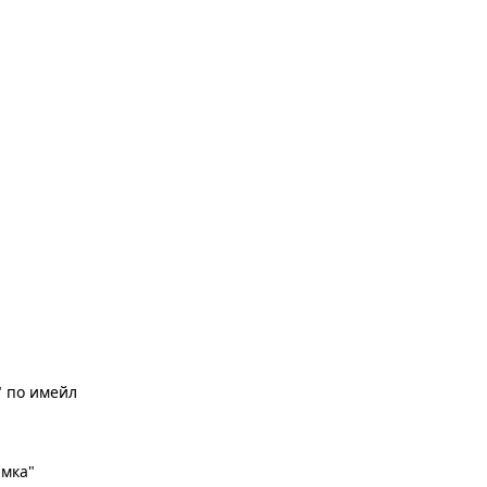
" по имейл
имка"