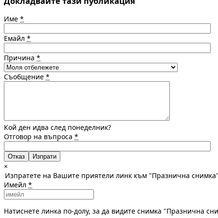
Докладвайте тази публикация
Име
*
Емайл
*
Причина
*
Съобщение
*
Кой ден идва след понеделник?
Отговор на въпроса
*
Отказ
×
Изпратете на Вашите приятели линк към "Празнична снимка
Имейл
*
Натиснете линка по-долу, за да видите снимка "Празнична сн