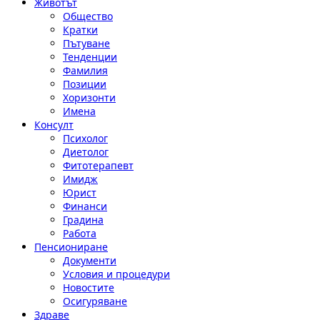
Животът
Общество
Кратки
Пътуване
Тенденции
Фамилия
Позиции
Хоризонти
Имена
Консулт
Психолог
Диетолог
Фитотерапевт
Имидж
Юрист
Финанси
Градина
Работа
Пенсиониране
Документи
Условия и процедури
Новостите
Осигуряване
Здраве