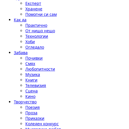
Експерт
Хранене
Помогни си сам
Как да
Практично
От нищо нещо
Технологии
Хоби
Огледало
Забава
Почивки
Смях
Любопитности
Музика
Книги
Телевизия
Сцена
Кино
Творчество
Поезия
Проза
Приказки
Коледен конкурс