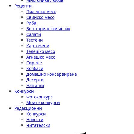
Многолика любов
Рецепти
Пилешко месо
Свинско месо
Риба
Вегетариански ястия
Салати
Тестени
Картофени
Телешко месо
Агнешко месо
Сирене
Колбаси
Домашно консервиране
Десерти
Напитки
Конкурси
Фотоконкурс
Моите конкурси
Редакционни
Конкурси
Новости
Читателски