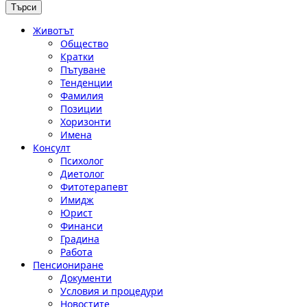
Животът
Общество
Кратки
Пътуване
Тенденции
Фамилия
Позиции
Хоризонти
Имена
Консулт
Психолог
Диетолог
Фитотерапевт
Имидж
Юрист
Финанси
Градина
Работа
Пенсиониране
Документи
Условия и процедури
Новостите