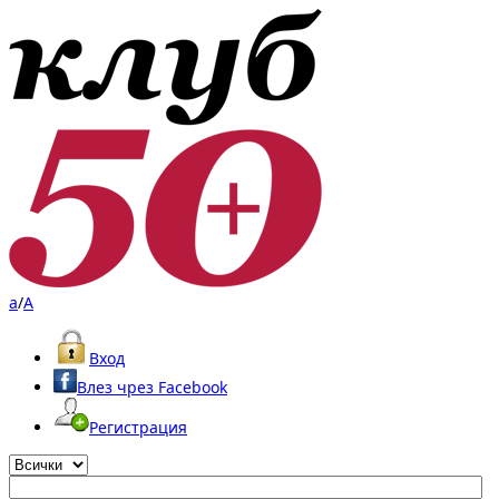
a
/
A
Вход
Влез чрез Facebook
Регистрация