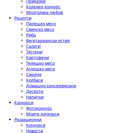
Приказки
Коледен конкурс
Многолика любов
Рецепти
Пилешко месо
Свинско месо
Риба
Вегетариански ястия
Салати
Тестени
Картофени
Телешко месо
Агнешко месо
Сирене
Колбаси
Домашно консервиране
Десерти
Напитки
Конкурси
Фотоконкурс
Моите конкурси
Редакционни
Конкурси
Новости