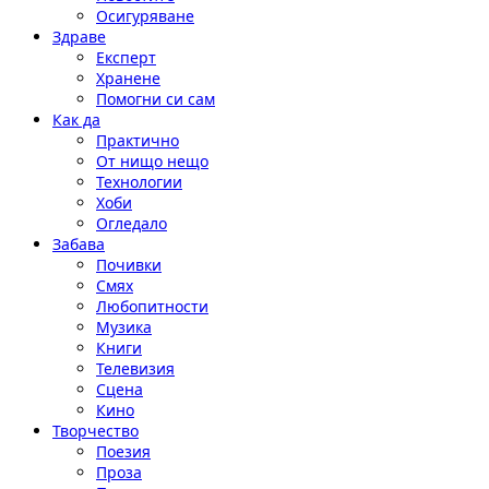
Осигуряване
Здраве
Експерт
Хранене
Помогни си сам
Как да
Практично
От нищо нещо
Технологии
Хоби
Огледало
Забава
Почивки
Смях
Любопитности
Музика
Книги
Телевизия
Сцена
Кино
Творчество
Поезия
Проза