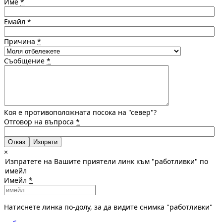
Име
*
Емайл
*
Причина
*
Съобщение
*
Коя е противоположната посока на "север"?
Отговор на въпроса
*
Отказ
×
Изпратете на Вашите приятели линк към "работливки" по
имейл
Имейл
*
Натиснете линка по-долу, за да видите снимка "работливки"