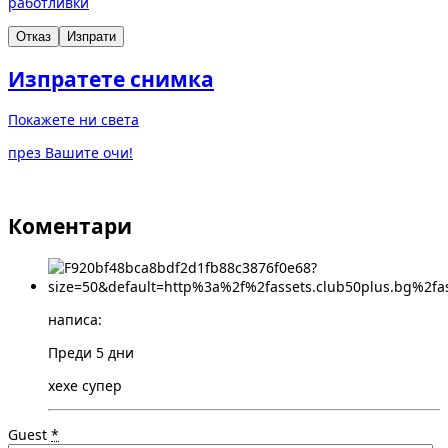
работливки
Отказ
Изпрати
Изпратете снимка
Покажете ни света
през Вашите очи!
Коментари
написа:
Преди 5 дни
хехе супер
Guest
*