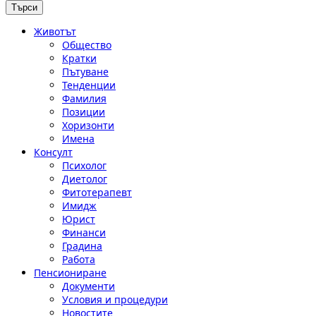
Животът
Общество
Кратки
Пътуване
Тенденции
Фамилия
Позиции
Хоризонти
Имена
Консулт
Психолог
Диетолог
Фитотерапевт
Имидж
Юрист
Финанси
Градина
Работа
Пенсиониране
Документи
Условия и процедури
Новостите