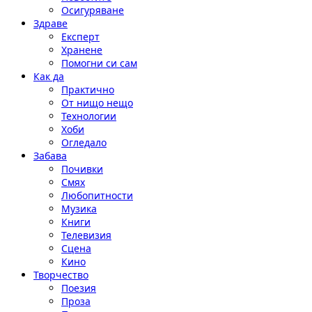
Осигуряване
Здраве
Експерт
Хранене
Помогни си сам
Как да
Практично
От нищо нещо
Технологии
Хоби
Огледало
Забава
Почивки
Смях
Любопитности
Музика
Книги
Телевизия
Сцена
Кино
Творчество
Поезия
Проза