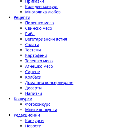
Приказки
Коледен конкурс
Многолика любов
Рецепти
Пилешко месо
Свинско месо
Риба
Вегетариански ястия
Салати
Тестени
Картофени
Телешко месо
Агнешко месо
Сирене
Колбаси
Домашно консервиране
Десерти
Напитки
Конкурси
Фотоконкурс
Моите конкурси
Редакционни
Конкурси
Новости