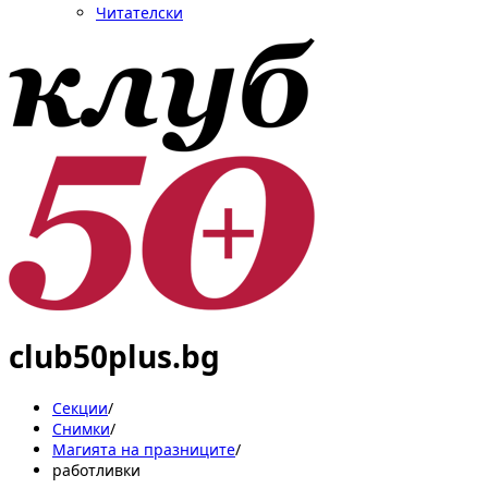
Читателски
club50plus.bg
Секции
/
Снимки
/
Магията на празниците
/
работливки