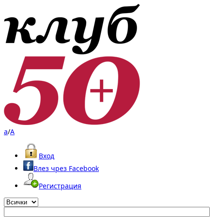
a
/
A
Вход
Влез чрез Facebook
Регистрация