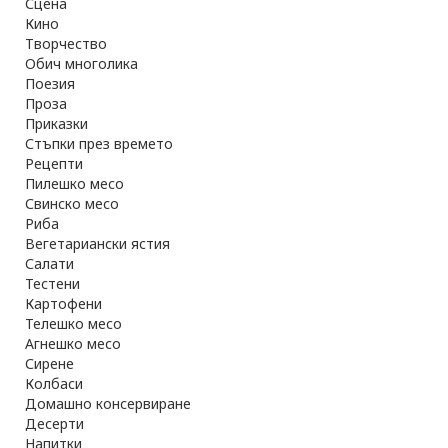
Сцена
Кино
Творчество
Обич многолика
Поезия
Проза
Приказки
Стъпки през времето
Рецепти
Пилешко месо
Свинско месо
Риба
Вегетариански ястия
Салати
Тестени
Картофени
Телешко месо
Агнешко месо
Сирене
Колбаси
Домашно консервиране
Десерти
Напитки