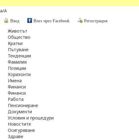
a
/
A
Вход
Влез чрез Facebook
Регистрация
Животът
Общество
Кратки
Пътуване
Тенденции
Фамилия
Позиции
Хоризонти
Имена
Финанси
Финанси
Работа
Пенсиониране
Документи
Условия и процедури
Новостите
Осигуряване
Здраве