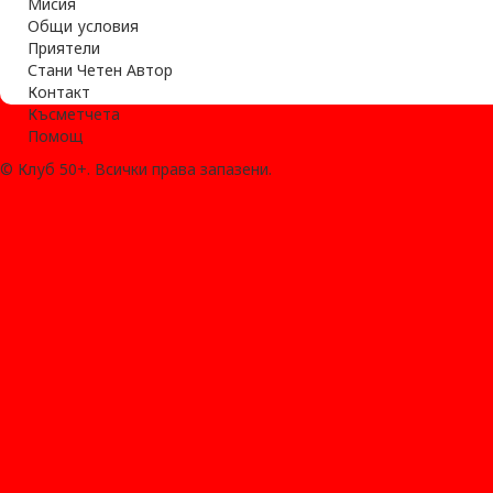
Мисия
Общи условия
Приятели
Стани Четен Автор
Контакт
Късметчета
Помощ
© Клуб 50+. Всички права запазени.