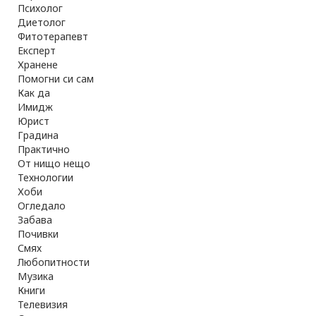
Психолог
Диетолог
Фитотерапевт
Експерт
Хранене
Помогни си сам
Как да
Имидж
Юрист
Градина
Практично
От нищо нещо
Технологии
Хоби
Огледало
Забава
Почивки
Смях
Любопитности
Музика
Книги
Телевизия