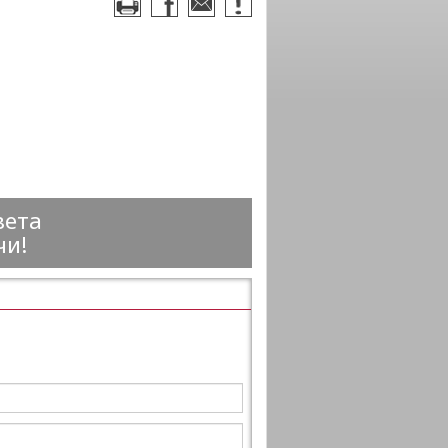
вета
чи!