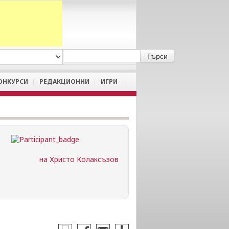
A
/
a
ОНКУРСИ
РЕДАКЦИОННИ
ИГРИ
на Христо Колаксъзов