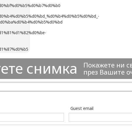
ете снимка
Покажете ни с
през Вашите о
Guest email