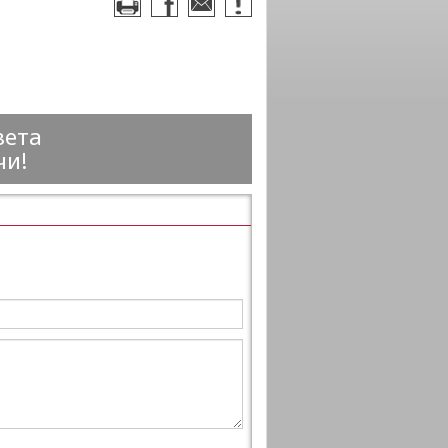
вета
чи!