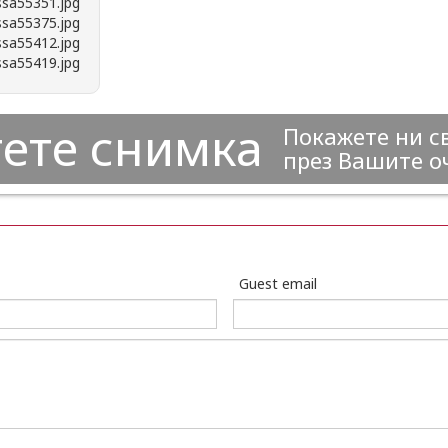
ете снимка
Покажете ни с
през Вашите о
Guest email