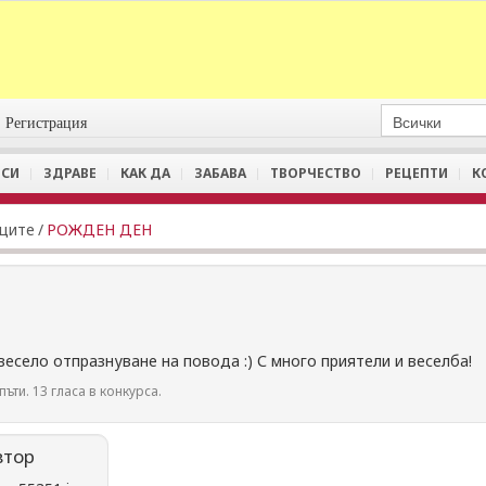
Регистрация
СИ
ЗДРАВЕ
КАК ДА
ЗАБАВА
ТВОРЧЕСТВО
РЕЦЕПТИ
К
иците
/
РОЖДЕН ДЕН
весело отпразнуване на повода :) С много приятели и веселба!
пъти. 13 гласа в конкурса.
втор