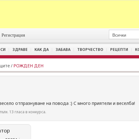
Регистрация
СИ
ЗДРАВЕ
КАК ДА
ЗАБАВА
ТВОРЧЕСТВО
РЕЦЕПТИ
К
иците
/
РОЖДЕН ДЕН
весело отпразнуване на повода :) С много приятели и веселба!
пъти. 13 гласа в конкурса.
втор