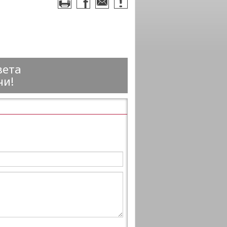
вета
чи!