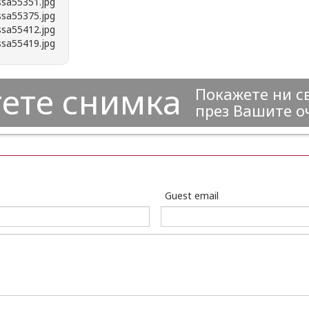
ете снимка
Покажете ни с
през Вашите о
Guest email