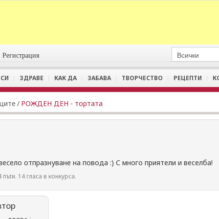
Регистрация
СИ
ЗДРАВЕ
КАК ДА
ЗАБАВА
ТВОРЧЕСТВО
РЕЦЕПТИ
К
иците
/
РОЖДЕН ДЕН - тортата
весело отпразнуване на повода :) С много приятели и веселба!
 пъти. 14 гласа в конкурса.
втор