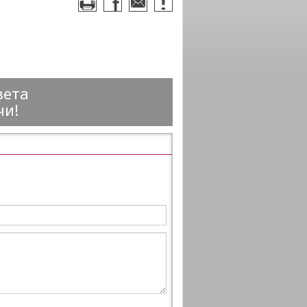
вета
чи!