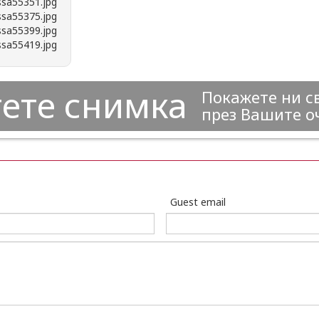
ете снимка
Покажете ни с
през Вашите о
Guest email