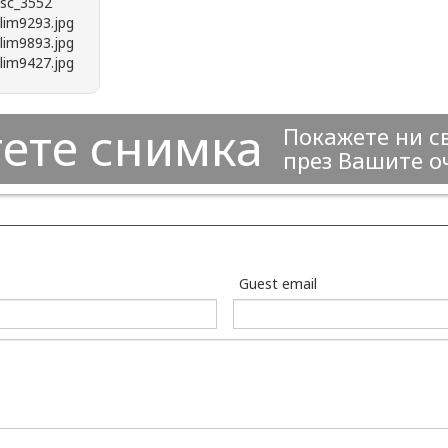
ете снимка
Покажете ни с
през Вашите о
Guest email