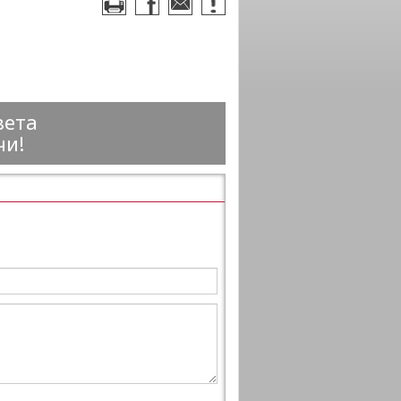
вета
чи!