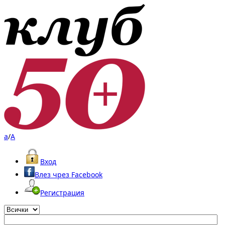
a
/
A
Вход
Влез чрез Facebook
Регистрация