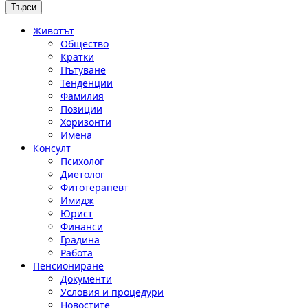
Животът
Общество
Кратки
Пътуване
Тенденции
Фамилия
Позиции
Хоризонти
Имена
Консулт
Психолог
Диетолог
Фитотерапевт
Имидж
Юрист
Финанси
Градина
Работа
Пенсиониране
Документи
Условия и процедури
Новостите