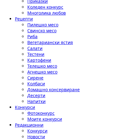
Приказки
Коледен конкурс
Многолика любов
Рецепти
Пилешко месо
Свинско месо
Риба
Вегетариански ястия
Салати
Тестени
Картофени
Телешко месо
Агнешко месо
Сирене
Колбаси
Домашно консервиране
Десерти
Напитки
Конкурси
Фотоконкурс
Моите конкурси
Редакционни
Конкурси
Новости