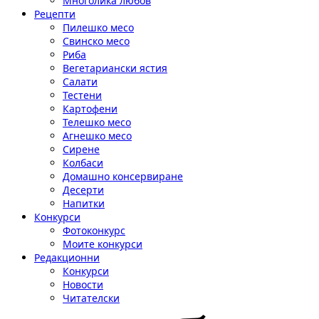
Многолика любов
Рецепти
Пилешко месо
Свинско месо
Риба
Вегетариански ястия
Салати
Тестени
Картофени
Телешко месо
Агнешко месо
Сирене
Колбаси
Домашно консервиране
Десерти
Напитки
Конкурси
Фотоконкурс
Моите конкурси
Редакционни
Конкурси
Новости
Читателски