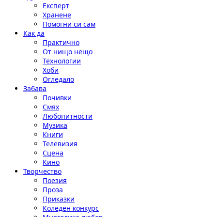
Експерт
Хранене
Помогни си сам
Как да
Практично
От нищо нещо
Технологии
Хоби
Огледало
Забава
Почивки
Смях
Любопитности
Музика
Книги
Телевизия
Сцена
Кино
Творчество
Поезия
Проза
Приказки
Коледен конкурс