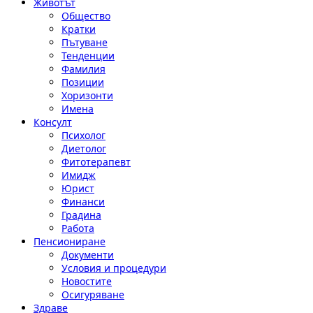
Животът
Общество
Кратки
Пътуване
Тенденции
Фамилия
Позиции
Хоризонти
Имена
Консулт
Психолог
Диетолог
Фитотерапевт
Имидж
Юрист
Финанси
Градина
Работа
Пенсиониране
Документи
Условия и процедури
Новостите
Осигуряване
Здраве