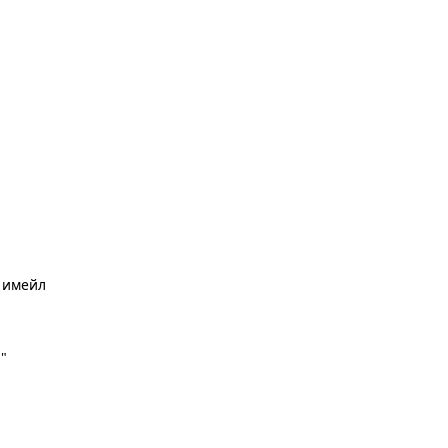
 имейл
а"