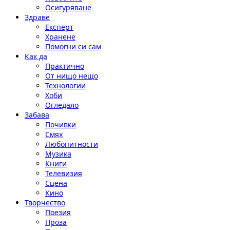
Осигуряване
Здраве
Експерт
Хранене
Помогни си сам
Как да
Практично
От нищо нещо
Технологии
Хоби
Огледало
Забава
Почивки
Смях
Любопитности
Музика
Книги
Телевизия
Сцена
Кино
Творчество
Поезия
Проза