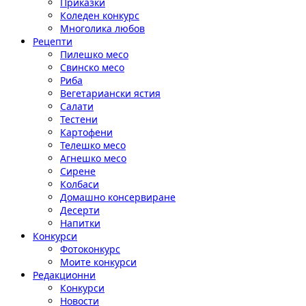
Приказки
Коледен конкурс
Многолика любов
Рецепти
Пилешко месо
Свинско месо
Риба
Вегетариански ястия
Салати
Тестени
Картофени
Телешко месо
Агнешко месо
Сирене
Колбаси
Домашно консервиране
Десерти
Напитки
Конкурси
Фотоконкурс
Моите конкурси
Редакционни
Конкурси
Новости