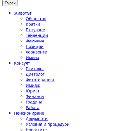
Животът
Общество
Кратки
Пътуване
Тенденции
Фамилия
Позиции
Хоризонти
Имена
Консулт
Психолог
Диетолог
Фитотерапевт
Имидж
Юрист
Финанси
Градина
Работа
Пенсиониране
Документи
Условия и процедури
Новостите