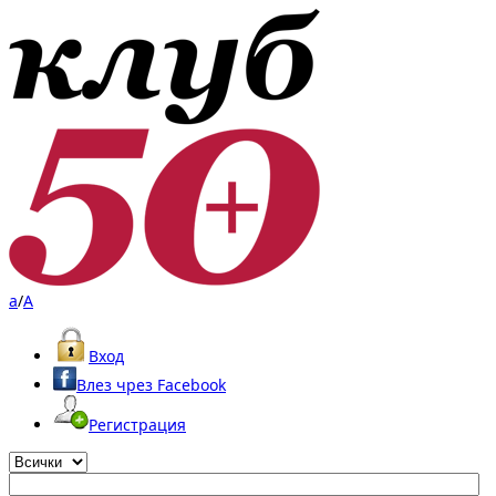
a
/
A
Вход
Влез чрез Facebook
Регистрация