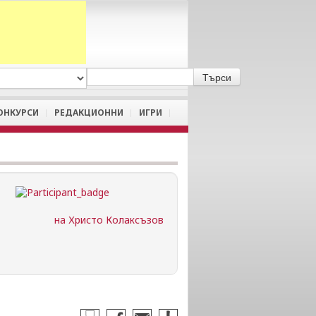
A
/
a
ОНКУРСИ
РЕДАКЦИОННИ
ИГРИ
на Христо Колаксъзов