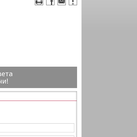
вета
чи!