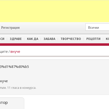
Регистрация
СИ
ЗДРАВЕ
КАК ДА
ЗАБАВА
ТВОРЧЕСТВО
РЕЦЕПТИ
К
иците
/
внуче
внуче
пъти. 11 гласа в конкурса.
втор