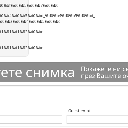
ете снимка
Покажете ни с
през Вашите о
Guest email