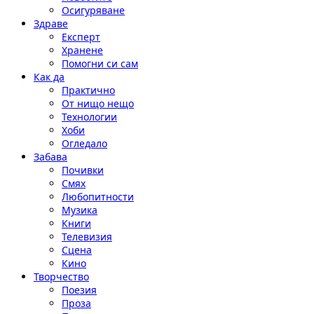
Осигуряване
Здраве
Експерт
Хранене
Помогни си сам
Как да
Практично
От нищо нещо
Технологии
Хоби
Огледало
Забава
Почивки
Смях
Любопитности
Музика
Книги
Телевизия
Сцена
Кино
Творчество
Поезия
Проза