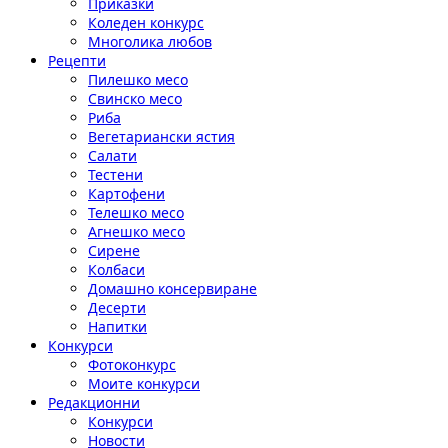
Приказки
Коледен конкурс
Многолика любов
Рецепти
Пилешко месо
Свинско месо
Риба
Вегетариански ястия
Салати
Тестени
Картофени
Телешко месо
Агнешко месо
Сирене
Колбаси
Домашно консервиране
Десерти
Напитки
Конкурси
Фотоконкурс
Моите конкурси
Редакционни
Конкурси
Новости