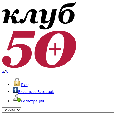
a
/
A
Вход
Влез чрез Facebook
Регистрация