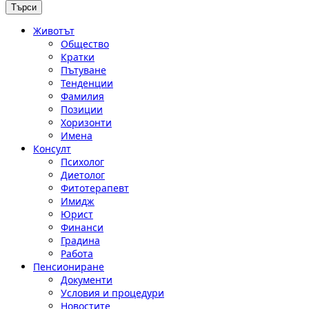
Животът
Общество
Кратки
Пътуване
Тенденции
Фамилия
Позиции
Хоризонти
Имена
Консулт
Психолог
Диетолог
Фитотерапевт
Имидж
Юрист
Финанси
Градина
Работа
Пенсиониране
Документи
Условия и процедури
Новостите