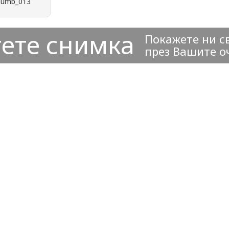
ете снимка
Покажете ни с
през Вашите о