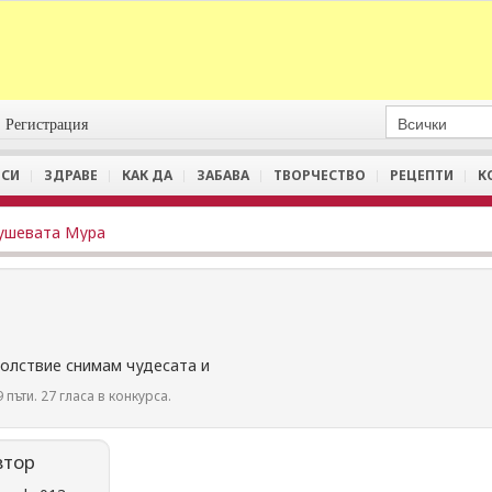
Регистрация
СИ
ЗДРАВЕ
КАК ДА
ЗАБАВА
ТВОРЧЕСТВО
РЕЦЕПТИ
К
ушевата Мура
волствие снимам чудесата и
 пъти. 27 гласа в конкурса.
втор