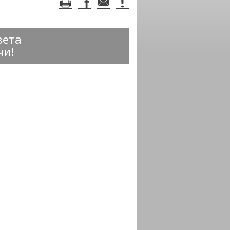
вета
чи!