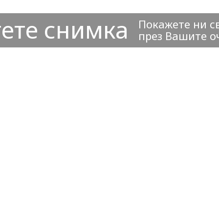
ете снимка
Покажете ни с
през Вашите о