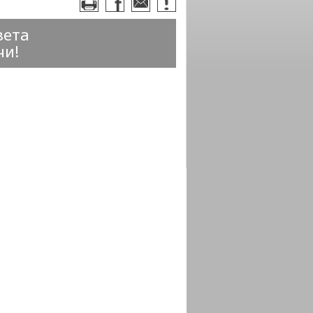
вета
чи!