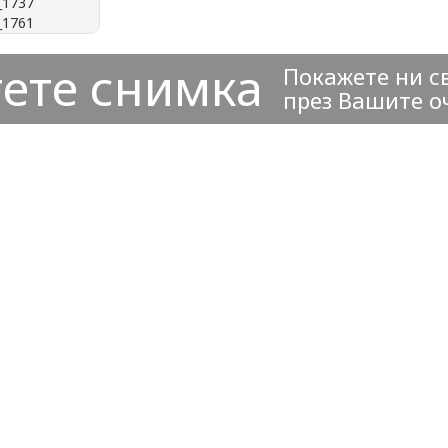
ете снимка
Покажете ни с
през Вашите о