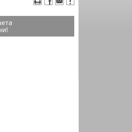
вета
чи!