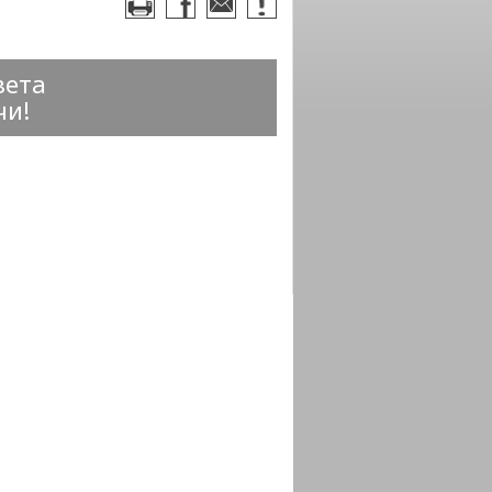
вета
чи!