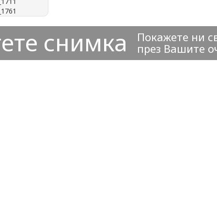
ете снимка
Покажете ни с
през Вашите о