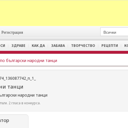
Регистрация
СИ
ЗДРАВЕ
КАК ДА
ЗАБАВА
ТВОРЧЕСТВО
РЕЦЕПТИ
К
 по български народни танци
дни танци
ългарски народни танци
ъти. 2 гласа в конкурса.
втор