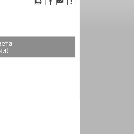
вета
чи!