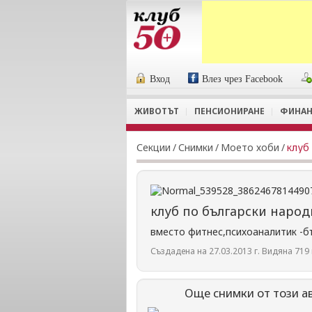
Вход
Влез чрез Facebook
ЖИВОТЪТ
ПЕНСИОНИРАНЕ
ФИНАН
Секции
/
Снимки
/
Моето хоби
/
клуб
клуб по български наро
вместо фитнес,психоаналитик -б
Създадена на 27.03.2013 г. Видяна 719 п
Още снимки от този а