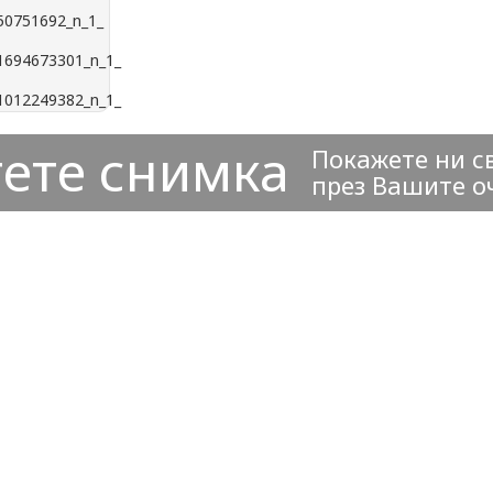
ете снимка
Покажете ни с
през Вашите о