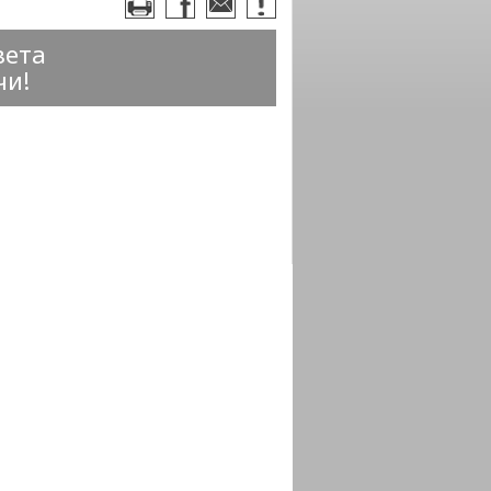
вета
чи!