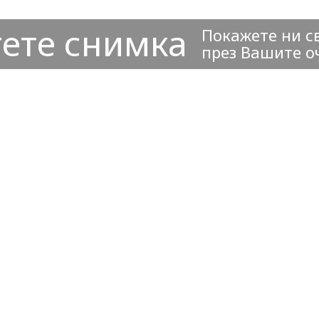
ете снимка
Покажете ни с
през Вашите о