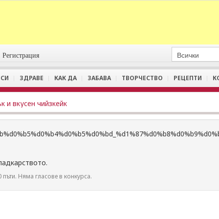
Регистрация
СИ
ЗДРАВЕ
КАК ДА
ЗАБАВА
ТВОРЧЕСТВО
РЕЦЕПТИ
К
к и вкусен чийзкейк
ладкарството.
 пъти. Няма гласове в конкурса.