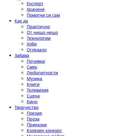
Експерт
Хранене
Помогни си сам
Как да
Практично
От нищо нещо
Технологии
Хоби
Огледало
Забава
Почивки
Смях
Любопитности
Музика
Книги
Телевизия
Сцена
Кино
Творчество
Поезия
Проза
Приказки
Коледен конкурс