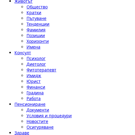
Животът
Общество
Кратки
Пътуване
Тенденции
Фамилия
Позиции
Хоризонти
Имена
Консулт
Психолог
Диетолог
Фитотерапевт
Имидж
Юрист
Финанси
Градина
Работа
Пенсиониране
Документи
Условия и процедури
Новостите
Осигуряване
Здраве