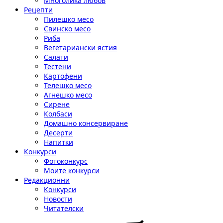
Многолика любов
Рецепти
Пилешко месо
Свинско месо
Риба
Вегетариански ястия
Салати
Тестени
Картофени
Телешко месо
Агнешко месо
Сирене
Колбаси
Домашно консервиране
Десерти
Напитки
Конкурси
Фотоконкурс
Моите конкурси
Редакционни
Конкурси
Новости
Читателски