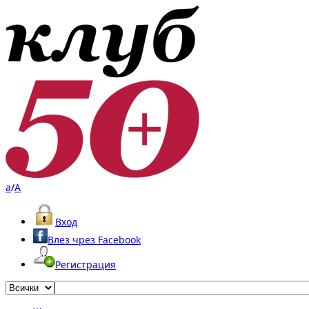
a
/
A
Вход
Влез чрез Facebook
Регистрация