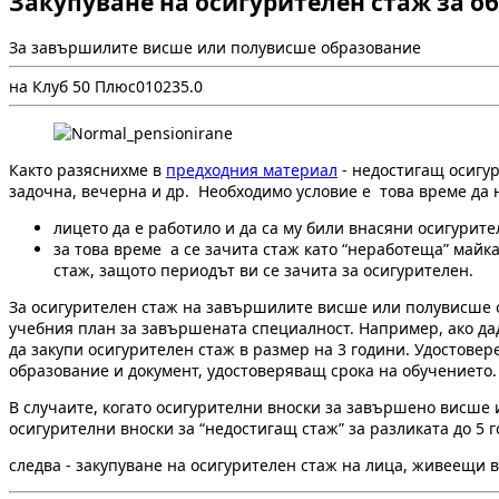
Закупуване на осигурителен стаж за о
За завършилите висше или полувисше образование
на Клуб 50 Плюс
0
1023
5.0
Както разяснихме в
предходния материал
- недостигащ осигур
задочна, вечерна и др. Необходимо условие е това време да н
лицето да е работило и да са му били внасяни осигурит
за това време а се зачита стаж като “неработеща” майка
стаж, защото периодът ви се зачита за осигурителен.
За осигурителен стаж на завършилите висше или полувисше об
учебния план за завършената специалност. Например, ако дад
да закупи осигурителен стаж в размер на 3 години. Удостове
образование и документ, удостоверяващ срока на обучението.
В случаите, когато осигурителни вноски за завършено висше 
осигурителни вноски за “недостигащ стаж” за разликата до 5 г
следва - закупуване на осигурителен стаж на лица, живеещи 