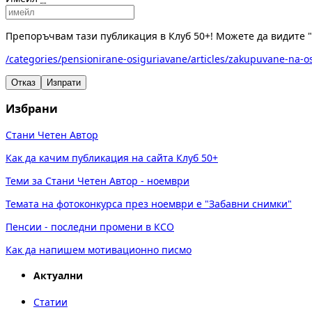
Препоръчвам тази публикация в Клуб 50+! Можете да видите "
/categories/pensionirane-osiguriavane/articles/zakupuvane-na-o
Отказ
Изпрати
Избрани
Стани Четен Автор
Как да качим публикация на сайта Клуб 50+
Теми за Стани Четен Автор - ноември
Темата на фотоконкурса през ноември е "Забавни снимки"
Пенсии - последни промени в КСО
Как да напишем мотивационно писмо
Актуални
Статии