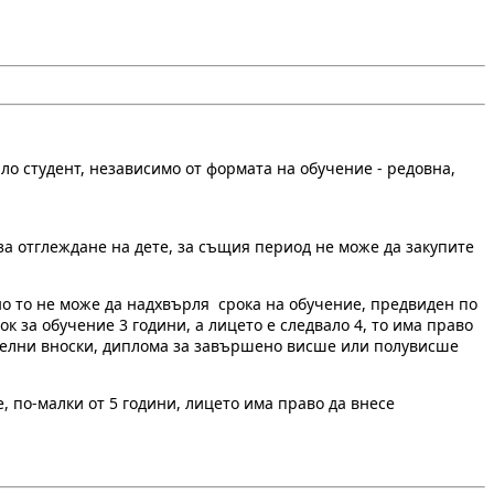
ило студент, независимо от формата на обучение - редовна,
 за отглеждане на дете, за същия период не може да закупите
но то не може да надхвърля срока на обучение, предвиден по
 за обучение 3 години, а лицето е следвало 4, то има право
рителни вноски, диплома за завършено висше или полувисше
 по-малки от 5 години, лицето има право да внесе