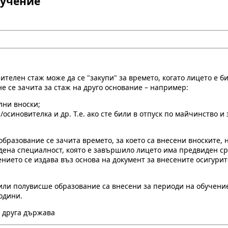
бучение
ителен стаж може да се "закупи" за времето, когато лицето е б
е се зачита за стаж на друго основание – например:
елни вноски;
/осиновителка и др. Т.е. ако сте били в отпуск по майчинство и
разование се зачита времето, за което са внесени вноските, 
ена специалност, която е завършило лицето има предвиден срок
рението се издава въз основа на документ за внесените осигу
или полувисше образование са внесени за периоди на обучение,
одини.
в друга държава