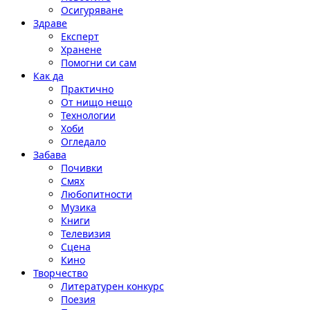
Осигуряване
Здраве
Експерт
Хранене
Помогни си сам
Как да
Практично
От нищо нещо
Технологии
Хоби
Огледало
Забава
Почивки
Смях
Любопитности
Музика
Книги
Телевизия
Сцена
Кино
Творчество
Литературен конкурс
Поезия