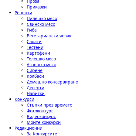
Проза
Приказки
Рецепти
Пилешко месо
Свинско месо
Риба
Вегетариански ястия
Салати
Тестени
Картофени
Телешко месо
Агнешко месо
Сирене
Колбаси
Домашно консервиране
Десерти
Напитки
Конкурси
Стъпки през времето
Фотоконкурс
Видеоконкурс
Моите конкурси
Редакционни
За Конкурсите