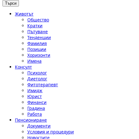
Животът
Общество
Кратки
Пътуване
Тенденции
Фамилия
Позиции
Хоризонти
Имена
Консулт
Психолог
Диетолог
Фитотерапевт
Имидж
Юрист
Финанси
Градина
Работа
Пенсиониране
Документи
Условия и процедури
Новостите