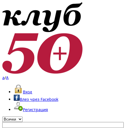
a
/
A
Вход
Влез чрез Facebook
Регистрация